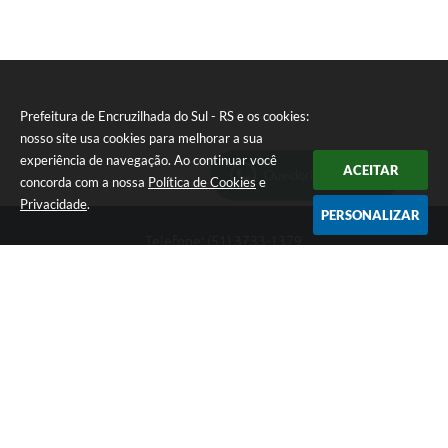
Prefeitura de Encruzilhada do Sul - RS e os cookies:
nosso site usa cookies para melhorar a sua
experiência de navegação. Ao continuar você
ACEITAR
Ouvidoria Municipal
concorda com a nossa
Política de Cookies
e
Privacidade
.
PERSONALIZAR
Telefone: (51) 3733-1379
Endereço: Av. Rio Branco, 261, Centro | CEP: 96610-000
Segunda-feira a sexta-feira, das 8:00 às 12:00 horas - 13:30 às
17:30 horas
CNPJ: 89.363.642/0001-69
Prefeitura de Encruzilhada do Sul - RS
Versão do Sistema:
3.5.3 - 19/06/2026
Portal atualizado em:
06/08/2026 16:18