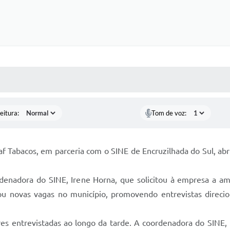
 MÍDIAS
RECEBA NOTÍCIAS
eitura:
Tom de voz:
Leaf Tabacos, em parceria com o SINE de Encruzilhada do Sul, 
ordenadora do SINE, Irene Horna, que solicitou à empresa a a
lizou novas vagas no município, promovendo entrevistas direc
 entrevistadas ao longo da tarde. A coordenadora do SINE, I