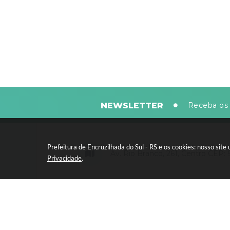
NEWSLETTER
Receba os 
Prefeitura de Encruzilhada do Sul - RS e os cookies: nosso si
Av. Rio Branco, 261, Centro CEP:
Privacidade
.
Segunda-feira a sexta-feira, das 8
horas - 13:30 às 17:30 horas