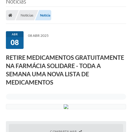
Notícias
A Prefeitura
Notícias
Notícia
Município
Turismo
ABR
08 ABR 2025
08
Transparência
RETIRE MEDICAMENTOS GRATUITAMENTE
1DOC
NA FARMÁCIA SOLIDARE - TODA A
Legislação
SEMANA UMA NOVA LISTA DE
MEDICAMENTOS
PARCEIROS
Contratos
Ouvidoria
Links
Telefones Úteis
COMPARTILHAR