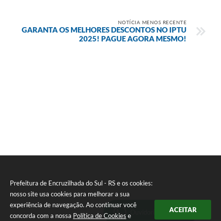
NOTÍCIA MENOS RECENTE
GARANTA OS MELHORES DESCONTOS NO IPTU
2025! PAGUE AGORA MESMO!
Prefeitura de Encruzilhada do Sul - RS e os cookies:
nosso site usa cookies para melhorar a sua
experiência de navegação. Ao continuar você
ACEITAR
Ouvidoria Municipal
concorda com a nossa
Política de Cookies
e