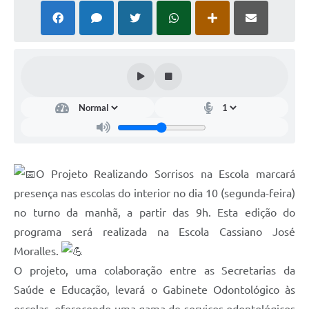
Contato
Ramais
Relação de Medicamentos
Carta de Serviços
Relatório Ouvidoria 2021
Relatório Ouvidoria 2022
O Projeto Realizando Sorrisos na Escola marcará
presença nas escolas do interior no dia 10 (segunda-feira)
Relatório Ouvidoria 2024
no turno da manhã, a partir das 9h. Esta edição do
Galeria de Fotos
programa será realizada na Escola Cassiano José
Negócios
Moralles.
O projeto, uma colaboração entre as Secretarias da
Saúde e Educação, levará o Gabinete Odontológico às