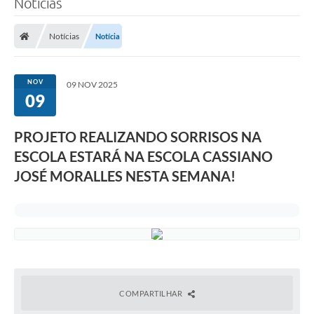
Notícias
A Prefeitura
Notícias
Notícia
Município
Turismo
NOV
09 NOV 2025
09
Transparência
PROJETO REALIZANDO SORRISOS NA
1DOC
ESCOLA ESTARÁ NA ESCOLA CASSIANO
Legislação
JOSÉ MORALLES NESTA SEMANA!
PARCEIROS
Contratos
Ouvidoria
Links
COMPARTILHAR
Telefones Úteis