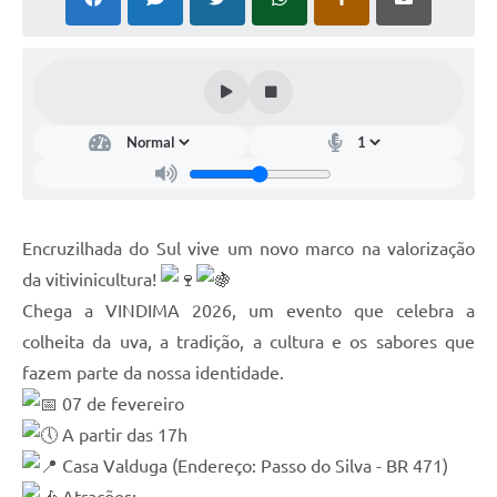
Contato
Ramais
Relação de Medicamentos
Carta de Serviços
Relatório Ouvidoria 2021
Encruzilhada do Sul vive um novo marco na valorização
Relatório Ouvidoria 2022
da vitivinicultura!
Chega a VINDIMA 2026, um evento que celebra a
Relatório Ouvidoria 2024
colheita da uva, a tradição, a cultura e os sabores que
Galeria de Fotos
fazem parte da nossa identidade.
Negócios
07 de fevereiro
A partir das 17h
Casa Valduga (Endereço: Passo do Silva - BR 471)