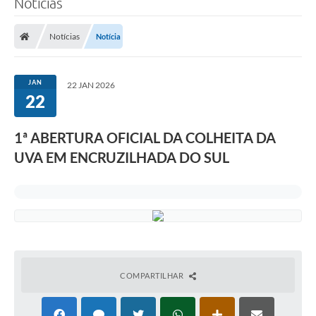
Notícias
A Prefeitura
Notícias
Notícia
Município
Turismo
JAN
22 JAN 2026
22
Transparência
1ª ABERTURA OFICIAL DA COLHEITA DA
1DOC
UVA EM ENCRUZILHADA DO SUL
Legislação
PARCEIROS
Contratos
Ouvidoria
COMPARTILHAR
Links
Telefones Úteis