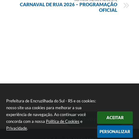
CARNAVAL DE RUA 2026 – PROGRAMAÇÃO
OFICIAL
Prefeitura de Encruzilhada do Sul - RS e os cookies:
nosso site usa cookies para melhorar a sua
experiência de navegação. Ao continuar você
ACEITAR
Ouvidoria Municipal
concorda com a nossa
Política de Cookies
e
Privacidade
.
PERSONALIZAR