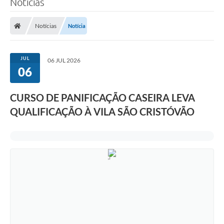
Notícias
A Prefeitura
Notícias
Notícia
Município
Turismo
JUL
06 JUL 2026
06
Transparência
CURSO DE PANIFICAÇÃO CASEIRA LEVA
1DOC
QUALIFICAÇÃO À VILA SÃO CRISTÓVÃO
Legislação
PARCEIROS
Contratos
Ouvidoria
Links
Telefones Úteis