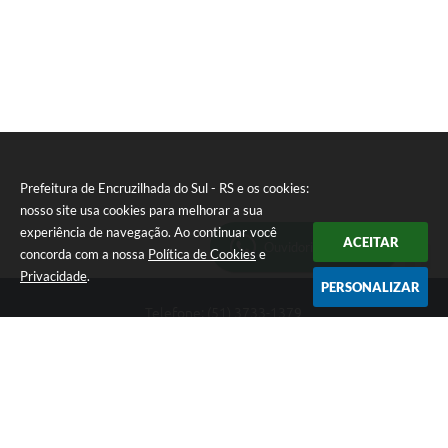
Prefeitura de Encruzilhada do Sul - RS e os cookies:
nosso site usa cookies para melhorar a sua
experiência de navegação. Ao continuar você
ACEITAR
Ouvidoria Municipal
concorda com a nossa
Política de Cookies
e
Privacidade
.
PERSONALIZAR
Telefone: (51) 3733-1379
Endereço: Av. Rio Branco, 261, Centro | CEP: 96610-000
Segunda-feira a sexta-feira, das 8:00 às 12:00 horas - 13:30 às
17:30 horas
CNPJ: 89.363.642/0001-69
Prefeitura de Encruzilhada do Sul - RS