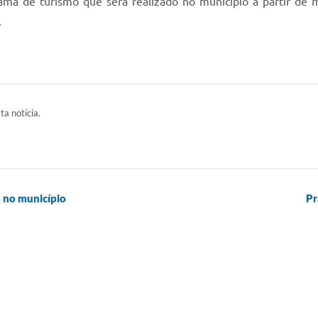
grama de turismo que será realizado no município a partir d
.
ta notícia.
 no município
Pr