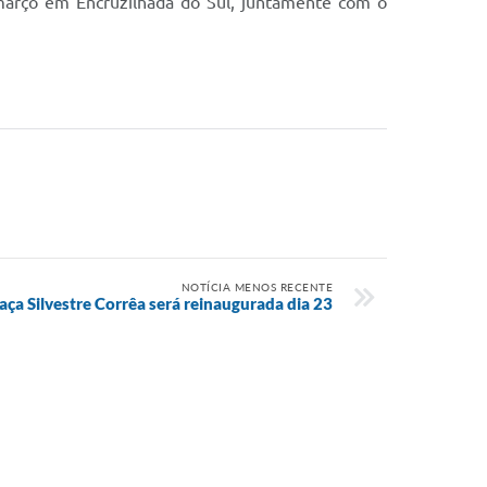
e março em Encruzilhada do Sul, juntamente com o
NOTÍCIA MENOS RECENTE
aça Silvestre Corrêa será reinaugurada dia 23