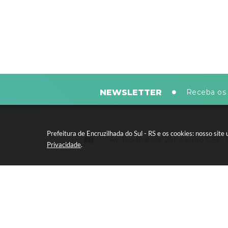
NEWSLETTER
Receba os 
Prefeitura de Encruzilhada do Sul - RS e os cookies: nosso si
Av. Rio Branco, 261, Centro CEP:
Privacidade
.
Segunda-feira a sexta-feira, das 8
horas - 13:30 às 17:30 horas