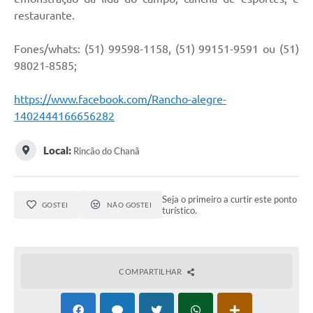
restaurante.
Contato
Fones/whats: (51) 99598-1158, (51) 99151-9591 ou (51)
Ramais
98021-8585;
Relação de Medicamentos
https://www.facebook.com/Rancho-alegre-
Carta de Serviços
1402444166656282
Relatório Ouvidoria 2021
Local:
Rincão do Chanã
Relatório Ouvidoria 2022
Relatório Ouvidoria 2024
Seja o primeiro a curtir este ponto
GOSTEI
NÃO GOSTEI
turístico.
Galeria de Fotos
Negócios
COMPARTILHAR