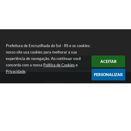
Prefeitura de Encruzilhada do Sul - RS e os cookies:
nosso site usa cookies para melhorar a sua
experiência de navegação. Ao continuar você
ACEITAR
Ouvidoria Municipal
concorda com a nossa
Política de Cookies
e
Privacidade
.
PERSONALIZAR
Telefone: (51) 3733-1379
Endereço: Av. Rio Branco, 261, Centro | CEP: 96610-000
Segunda-feira a sexta-feira, das 8:00 às 12:00 horas - 13:30 às
17:30 horas
CNPJ: 89.363.642/0001-69
Prefeitura de Encruzilhada do Sul - RS