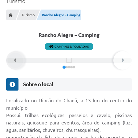
Turismo
A Prefeitura
Turismo
Rancho Alegre – Camping
Município
Turismo
Rancho Alegre – Camping
Transparência
CAMPING & POUSADAS
1DOC
Legislação
Sobre o local
PARCEIROS
Contratos
Localizado no Rincão do Chanã, a 13 km do centro do
município
Ouvidoria
Possui: trilhas ecológicas, passeios a cavalo, piscinas
naturais, quiosque para eventos, área de camping (luz,
Links
agua, sanitários, chuveiros, churrasqueiras),
Telefones Úteis
emonstração da lida do campo; cancha de esportes, e