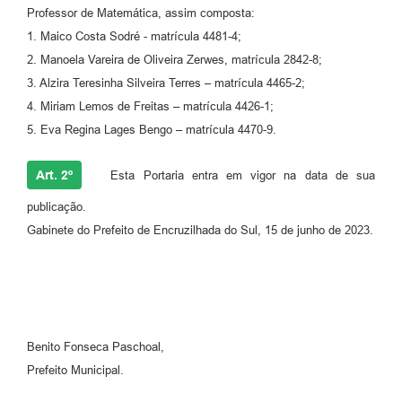
Professor de Matemática, assim composta:
1. Maico Costa Sodré - matrícula 4481-4;
2. Manoela Vareira de Oliveira Zerwes, matrícula 2842-8;
3. Alzira Teresinha Silveira Terres – matrícula 4465-2;
4. Miriam Lemos de Freitas – matrícula 4426-1;
5. Eva Regina Lages Bengo – matrícula 4470-9.
Art. 2º
Esta Portaria entra em vigor na data de sua
publicação.
Gabinete do Prefeito de Encruzilhada do Sul, 15 de junho de 2023.
Benito Fonseca Paschoal,
Prefeito Municipal.