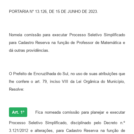
Contato
PORTARIA N° 13.126, DE 15 DE JUNHO DE 2023.
Ramais
Nomeia comissão para executar Processo Seletivo Simplificado
Relação de Medicamentos
para Cadastro Reserva na função de Professor de Matemática e
Carta de Serviços
dá outras providências.
Relatório Ouvidoria 2021
Relatório Ouvidoria 2022
O Prefeito de Encruzilhada do Sul, no uso de suas atribuições que
lhe confere o art. 79, inciso VIII da Lei Orgânica do Município,
Relatório Ouvidoria 2024
Resolve:
Galeria de Fotos
Negócios
Art. 1º
Fica nomeada comissão para planejar e executar
Processo Seletivo Simplificado, disciplinado pelo Decreto n.º
3.121/2012 e alterações, para Cadastro Reserva na função de