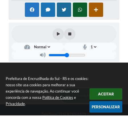
Prefeitura de Encruzilhada do Sul - RS e os cookies:
nosso site usa cookies para melhorar a sua
experiência de navegação. Ao continuar você
ACEITAR
Ouvidoria Municipal
concorda com a nossa
Política de Cookies
e
Privacidade
.
PERSONALIZAR
Telefone: (51) 3733-1379
Endereço: Av. Rio Branco, 261, Centro | CEP: 96610-000
Segunda-feira a sexta-feira, das 8:00 às 12:00 horas - 13:30 às