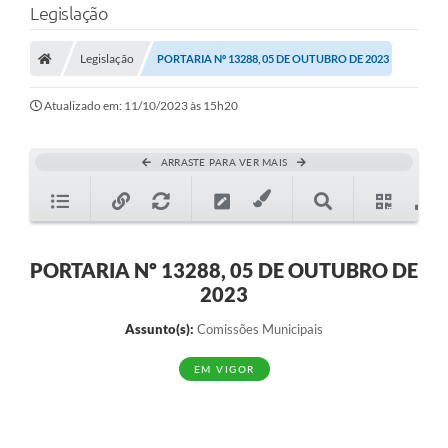
Legislação
A Prefeitura
Legislação
PORTARIA Nº 13288, 05 DE OUTUBRO DE 2023
Município
Atualizado em: 11/10/2023 às 15h20
Turismo
Transparência
ARRASTE PARA VER MAIS
1DOC
Legislação
PORTARIA Nº 13288, 05 DE OUTUBRO DE
PARCEIROS
2023
Contratos
Assunto(s):
Comissões Municipais
Ouvidoria
EM VIGOR
Links
Telefones Úteis