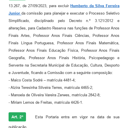
13.267, de 27/09/2023, para excluir
Humberto da Silva Ferreira
Junior
da comissão para planejar e executar o Processo Seletivo
Simplificado, disciplinado pelo Decreto n.º 3.121/2012 e
alterações, para Cadastro Reserva nas funções de Professor Anos
Finais Artes, Professor Anos Finais Ciências, Professor Anos
Finais Língua Portuguesa, Professor Anos Finais Matemática,
Professor Anos Finais Educação Física, Professor Anos Finais
Geografia, Professor Anos Finais História, Psicopedagogo e
Servente na Secretaria Municipal de Educação, Cultura, Desporto
e Juventude, ficando a Comissão com a seguinte composição:
- Maico Costa Sodré – matrícula 4481-4;
- Alzira Teresinha Silveira Terres, matrícula 4465-2;
- Manoela de Oliveira Vareira Zerwes, matrícula 2842-8;
- Miriam Lemos de Freitas, matrícula 4426-1.
Art. 2º
Esta Portaria entra em vigor na data de sua
publicação