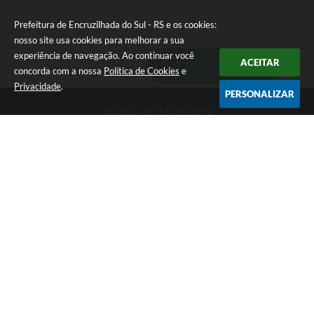
Prefeitura de Encruzilhada do Sul - RS e os cookies:
nosso site usa cookies para melhorar a sua
experiência de navegação. Ao continuar você
ACEITAR
Ouvidoria Municipal
concorda com a nossa
Política de Cookies
e
Privacidade
.
PERSONALIZAR
Telefone: (51) 3733-1379
Endereço: Av. Rio Branco, 261, Centro | CEP: 96610-000
Segunda-feira a sexta-feira, das 8:00 às 12:00 horas - 13:30 às
17:30 horas
CNPJ: 89.363.642/0001-69
Prefeitura de Encruzilhada do Sul - RS
Versão do Sistema:
3.5.3 - 19/06/2026
Portal atualizado em:
06/08/2026 16:18
Dados Abertos