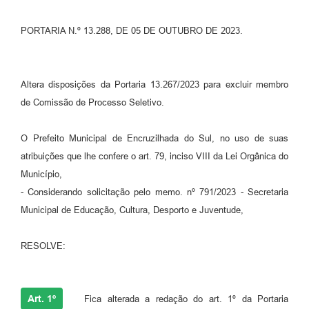
Contato
PORTARIA N.º 13.288, DE 05 DE OUTUBRO DE 2023.
Ramais
Relação de Medicamentos
Altera disposições da Portaria 13.267/2023 para excluir membro
de Comissão de Processo Seletivo.
Carta de Serviços
Relatório Ouvidoria 2021
O Prefeito Municipal de Encruzilhada do Sul, no uso de suas
atribuições que lhe confere o art. 79, inciso VIII da Lei Orgânica do
Relatório Ouvidoria 2022
Município,
- Considerando solicitação pelo memo. nº 791/2023 - Secretaria
Relatório Ouvidoria 2024
Municipal de Educação, Cultura, Desporto e Juventude,
Galeria de Fotos
RESOLVE:
Negócios
Art. 1º
Fica alterada a redação do art. 1º da Portaria