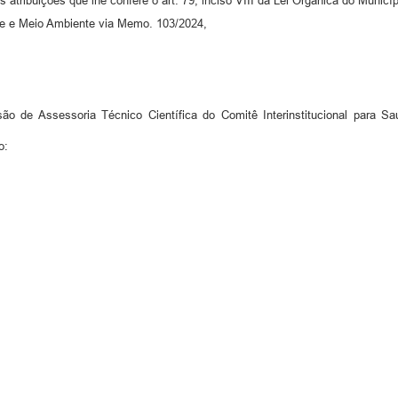
 atribuições que lhe confere o art. 79, inciso VIII da Lei Orgânica do Municí
úde e Meio Ambiente via Memo. 103/2024,
e Assessoria Técnico Científica do Comitê Interinstitucional para Sa
o: