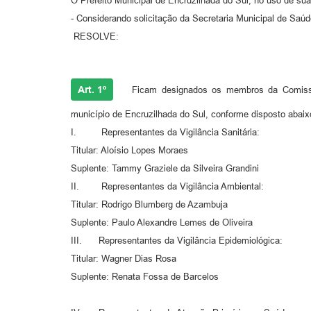
O Prefeito Municipal de Encruzilhada do Sul, no uso de suas
- Considerando solicitação da Secretaria Municipal de Sa
RESOLVE:
Art. 1º
Ficam designados os membros da Comissão d
município de Encruzilhada do Sul, conforme disposto abaix
I. Representantes da Vigilância Sanitária:
Titular: Aloísio Lopes Moraes
Suplente: Tammy Graziele da Silveira Grandini
II. Representantes da Vigilância Ambiental:
Titular: Rodrigo Blumberg de Azambuja
Suplente: Paulo Alexandre Lemes de Oliveira
III. Representantes da Vigilância Epidemiológica:
Titular: Wagner Dias Rosa
Suplente: Renata Fossa de Barcelos