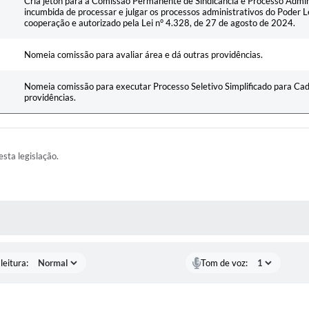
Cria jeton para a Comissão Permanente de Sindicância e Processo Adminis
incumbida de processar e julgar os processos administrativos do Poder L
cooperação e autorizado pela Lei n° 4.328, de 27 de agosto de 2024.
Nomeia comissão para avaliar área e dá outras providências.
Nomeia comissão para executar Processo Seletivo Simplificado para Ca
providências.
esta legislação.
AS MÍDIAS
leitura:
Tom de voz: