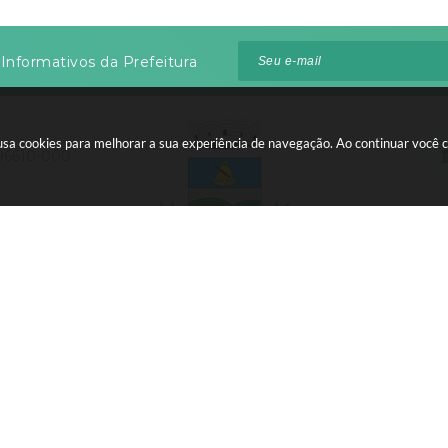
Informativos da Prefeitura
te usa cookies para melhorar a sua experiência de navegação. Ao continuar voc
 96610-000
:00 às 12:00
 do Sistema:
3.5.3 - 19/06/2026
Portal atualizado em:
06/08
right Instar - 2006-2026. Todos os direitos reservados -
Instar Tecn