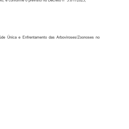
pio, e conforme o previsto no Decreto nº 3.811/2023,
úde Única e Enfrentamento das Arboviroses/Zoonoses no