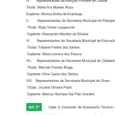
IV. Representantes da Atenção Primária em Saúde:
Titular: Maria Ilce Moraes Rosa
Suplente: Monica Borba de Azambuja
V. Representantes da Secretaria Municipal de Planeja
Titular: Rudy Nunes Langassner
Suplente: Alessandro Mendes da Silveira
VI. Representantes da Secretaria Municipal de Educaçã
Titular: Fabiane Freitas dos Santos
Suplente: Maria Leonice dos Passos
VII. Representantes da Secretaria Municipal de Cidadania
Titular: Marcele Prestes Braga
Suplente: Aline Castro dos Santos
VIII. Representantes da Secretaria Municipal de Obras:
Titular: Jociane Oliveira Paulo
Suplente: Marcos Henrique Dal Pian Grandini
Art. 2º
Cabe à Comissão de Assessoria Técnica des