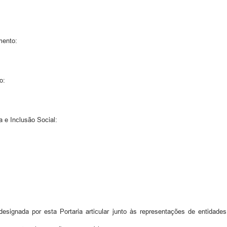
mento:
o:
 e Inclusão Social:
ignada por esta Portaria articular junto às representações de entidad