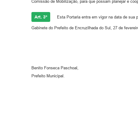
Comissão de Mobilização, para que possam planejar e coop
Art. 3º
Esta Portaria entra em vigor na data de sua p
Gabinete do Prefeito de Encruzilhada do Sul, 27 de feverei
Benito Fonseca Paschoal,
Prefeito Municipal.