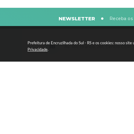
NEWSLETTER
Receba os 
Prefeitura de Encruzilhada do Sul - RS e os cookies: nosso si
Av. Rio Branco, 261, Centro CEP:
Privacidade
.
Segunda-feira a sexta-feira, das 8
horas - 13:30 às 17:30 horas
Versão
© Copy