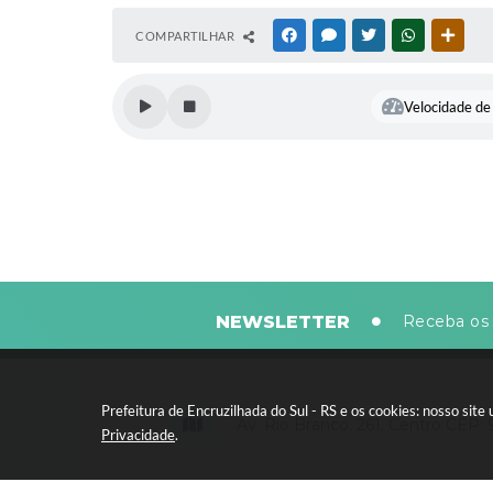
COMPARTILHAR
FACEBOOK
MESSENGER
TWITTER
WHATSAPP
OUTR
Velocidade de 
NEWSLETTER
Receba os 
Prefeitura de Encruzilhada do Sul - RS e os cookies: nosso si
Av. Rio Branco, 261, Centro CEP:
Privacidade
.