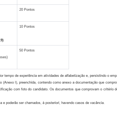
20 Pontos
10 Pontos
19)
50 Pontos
eses)
r tempo de experiência em atividades de alfabetização e, persistindo o empa
ição (Anexo I), preenchida, contendo como anexo a documentação que comprove 
tificação com foto do candidato. Os documentos que comprovam o critério 
a e poderão ser chamados, à posteriori, havendo casos de vacância.