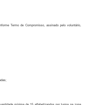
conforme Termo de Compromisso, assinado pelo voluntário,
;
madas;
a quantidade mínima de 15 alfabetizandos por turma na zona