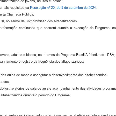
alfabetização de jovens, adultos e idosos;
emais requisitos da
Resolução nº 20, de 9 de setembro de 2024
;
 desta Chamada Pública;
º 20, no Termo de Compromisso dos Alfabetizadores.
 e da formação continuada que ocorrerá durante a execução do Programa, 
 jovens, adultos e idosos, nos termos do Programa Brasil Alfabetizado - PBA
panhamento e registro da frequência dos alfabetizandos;
co das aulas de modo a assegurar o desenvolvimento dos alfabetizandos;
zandos;
rtfólios, relatórios de sala de aula e acompanhamento das atividades progra
 alfabetizandos durante o período do Programa;
cadastramento dos jovens, adultos e idosos não alfabetizados, observando 