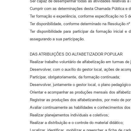
Ser capaz de desempenhar todas as atividades relativas à 
Cumprir com as determinações desta Chamada Pública e d
Ter formação e experiência, conforme especificação no 5
Ter disponibilidade, conforme determinado na Resolução n
Ter disponibilidade para participar da formação inicial
assegurando a sua participação.
DAS ATRIBUIÇÕES DO ALFABETIZADOR POPULAR
Realizar trabalho voluntário de alfabetização em turmas de
Desenvolver, com o auxílio do gestor local, ações de acom
Participar, obrigatoriamente, da formação continuada;
Desenvolver, juntamente o gestor local, o plano pedagógi
Orientar e acompanhar as produções mensais dos alfabeti
Registrar as produções dos alfabetizandos, por meio de po
Avaliar continuamente as habilidades e conhecimentos dos
Realizar planejamentos individuais e coletivos;
Realizar a distribuição e o controle do material didático;
Localizar, identificar, mobilizar e preencher a ficha de 