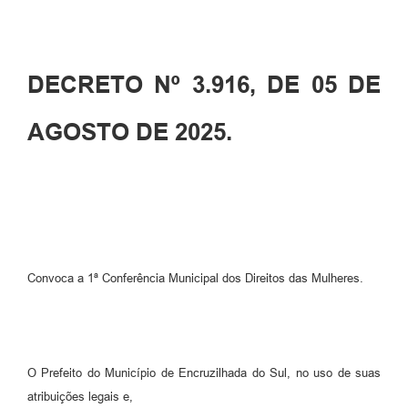
Contato
Ramais
DECRETO Nº 3.916, DE 05 DE
Relação de Medicamentos
AGOSTO DE 2025.
Carta de Serviços
Relatório Ouvidoria 2021
Relatório Ouvidoria 2022
Relatório Ouvidoria 2024
Convoca a 1ª Conferência Municipal dos Direitos das Mulheres.
Galeria de Fotos
Negócios
O Prefeito do Município de Encruzilhada do Sul, no uso de suas
atribuições legais e,