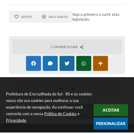
Seja o primeiro a curtir esta
GOSTEI
NÃO GOSTEI
legislação.
COMPARTILHAR
Prefeitura de Encruzilhada do Sul - RS e os cookies:
nosso site usa cookies para melhorar a sua
experiência de navegação. Ao continuar você
ACEITAR
Ouvidoria Municipal
concorda com a nossa
Política de Cookies
e
Privacidade
.
PERSONALIZAR