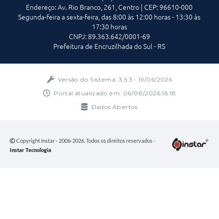
Endereço: Av. Rio Branco, 261, Centro | CEP: 96610-000
Segunda-feira a sexta-feira, das 8:00 às 12:00 horas - 13:30 às
17:30 horas
CNPJ: 89.363.642/0001-69
Prefeitura de Encruzilhada do Sul - RS
Versão do Sistema:
3.5.3 - 19/06/2026
Portal atualizado em:
06/08/2026 16:18
Dados Abertos
Copyright Instar - 2006-2026. Todos os direitos reservados -
Instar Tecnologia