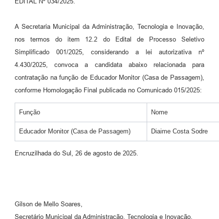
EDITAL Nº 034/2025.
Contato
A Secretaria Municipal da Administração, Tecnologia e Inovação,
Ramais
nos termos do item 12.2 do Edital de Processo Seletivo
Simplificado 001/2025, considerando a lei autorizativa nº
Relação de Medicamentos
4.430/2025, convoca a candidata abaixo relacionada para
Carta de Serviços
contratação na função de Educador Monitor (Casa de Passagem),
conforme Homologação Final publicada no Comunicado 015/2025:
Relatório Ouvidoria 2021
Função
Nome
Relatório Ouvidoria 2022
Educador Monitor (Casa de Passagem)
Diaime Costa Sodre
Relatório Ouvidoria 2024
Encruzilhada do Sul, 26 de agosto de 2025.
Galeria de Fotos
Negócios
Gilson de Mello Soares,
Secretário Municipal da Administração, Tecnologia e Inovação.