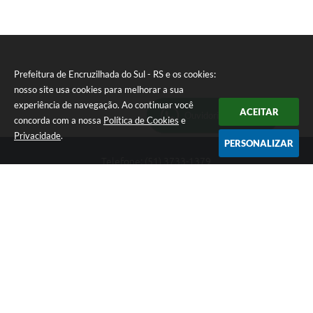
Prefeitura de Encruzilhada do Sul - RS e os cookies:
nosso site usa cookies para melhorar a sua
experiência de navegação. Ao continuar você
ACEITAR
Ouvidoria Municipal
concorda com a nossa
Política de Cookies
e
Privacidade
.
PERSONALIZAR
Telefone: (51) 3733-1379
Endereço: Av. Rio Branco, 261, Centro | CEP: 96610-000
Segunda-feira a sexta-feira, das 8:00 às 12:00 horas - 13:30 às
17:30 horas
CNPJ: 89.363.642/0001-69
Prefeitura de Encruzilhada do Sul - RS
Versão do Sistema:
3.5.3 - 19/06/2026
Portal atualizado em:
06/08/2026 16:18