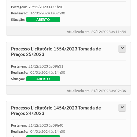
29/12/2023 às 11h50
Postagem:
Contato
16/01/2024 às 09h00
Realização:
Situação:
ABERTO
Ramais
Atualizado em: 29/12/2023 às 11h54
Relação de Medicamentos
Processo Licitatório 1554/2023 Tomada de
Carta de Serviços
Preços 25/2023
Relatório Ouvidoria 2021
21/12/2023 às 09h31
Postagem:
05/01/2024 às 14h00
Realização:
Relatório Ouvidoria 2022
Situação:
ABERTO
Relatório Ouvidoria 2024
Atualizado em: 21/12/2023 às 09h36
Galeria de Fotos
Processo Licitatório 1454/2023 Tomada de
Negócios
Preços 24/2023
21/12/2023 às 09h40
Postagem:
04/01/2024 às 14h00
Realização: