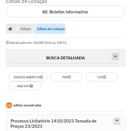
Editais de Licitação
A Prefeitura
Boletim informativo
Município
Editais
Editais de Licitação
Turismo
Atualizado em: 06/08/2026 às 10h53
Transparência
1DOC
BUSCA DETALHADA
Legislação
DADOS ABERTOS
PDF
CSV
PARCEIROS
Imprimir
Contratos
Ouvidoria
editais encontrados
122
Links
Processo Licitatório 1410/2023 Tomada de
Preços 23/2023
Telefones Úteis