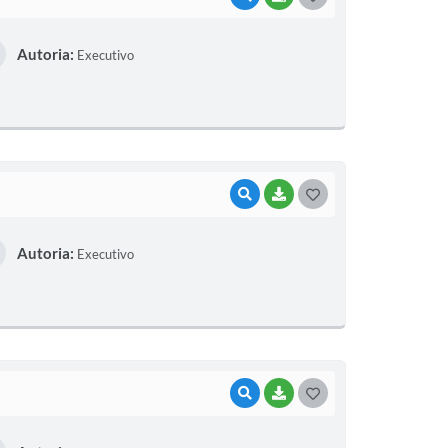
O
Autoria:
Executivo
S
T
E
I
VISUALIZAR
BAIXAR
G
O
Autoria:
Executivo
S
T
E
I
VISUALIZAR
BAIXAR
G
O