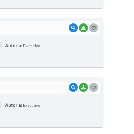
E
I
VISUALIZAR
BAIXAR
G
O
Autoria:
Executivo
S
T
E
I
VISUALIZAR
BAIXAR
G
O
Autoria:
Executivo
S
T
E
I