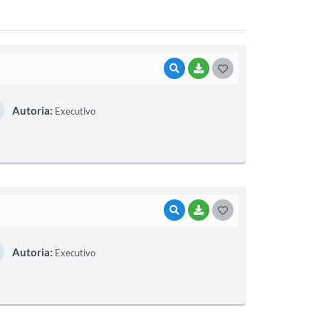
VISUALIZAR
BAIXAR
G
O
Autoria:
Executivo
S
T
E
I
VISUALIZAR
BAIXAR
G
O
Autoria:
Executivo
S
T
E