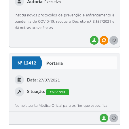
Autoria:
Executivo
Institui novos protocolos de prevenção e enfrentamento à
pandemia de COVID-19, revoga o Decreto n.º 3.637/2021 e
dá outras providências.
BAIXAR
VÍNCULOS
G
O
S
Nº 12412
Portaria
T
E
Data:
27/07/2021
I
Situação:
EM VIGOR
Nomeia Junta Médica Oficial para os fins que especifica.
BAIXAR
G
O