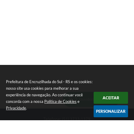
S
T
E
I
Prefeitura de Encruzilhada do Sul - RS e os cookies:
nosso site usa cookies para melhorar a sua
experiência de navegação. Ao continuar você
ACEITAR
Ouvidoria Municipal
concorda com a nossa
Política de Cookies
e
Privacidade
.
PERSONALIZAR
Telefone: (51) 3733-1379
Endereço: Av. Rio Branco, 261, Centro | CEP: 96610-000
Segunda-feira a sexta-feira, das 8:00 às 12:00 horas - 13:30 às