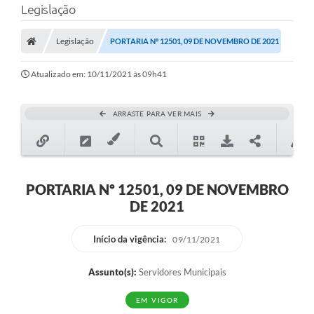
Legislação
A Prefeitura
Legislação
PORTARIA Nº 12501, 09 DE NOVEMBRO DE 2021
Município
Atualizado em: 10/11/2021 às 09h41
Turismo
Transparência
ARRASTE PARA VER MAIS
1DOC
Legislação
PORTARIA Nº 12501, 09 DE NOVEMBRO
PARCEIROS
DE 2021
Contratos
Início da vigência:
09/11/2021
Ouvidoria
Assunto(s):
Servidores Municipais
Links
EM VIGOR
Telefones Úteis