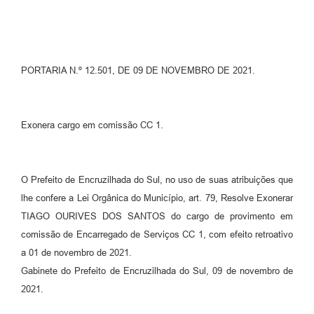
Contato
Ramais
PORTARIA N.º 12.501, DE 09 DE NOVEMBRO DE 2021.
Relação de Medicamentos
Carta de Serviços
Exonera cargo em comissão CC 1.
Relatório Ouvidoria 2021
Relatório Ouvidoria 2022
O Prefeito de Encruzilhada do Sul, no uso de suas atribuições que
Relatório Ouvidoria 2024
lhe confere a Lei Orgânica do Município, art. 79, Resolve Exonerar
TIAGO OURIVES DOS SANTOS do cargo de provimento em
Galeria de Fotos
comissão de Encarregado de Serviços CC 1, com efeito retroativo
a 01 de novembro de 2021.
Negócios
Gabinete do Prefeito de Encruzilhada do Sul, 09 de novembro de
2021.