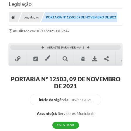
Legislação
A Prefeitura
Legislação
PORTARIA Nº 12503, 09 DE NOVEMBRO DE 2021
Município
Atualizado em: 10/11/2021 às 09h47
Turismo
Transparência
ARRASTE PARA VER MAIS
1DOC
Legislação
PORTARIA Nº 12503, 09 DE NOVEMBRO
PARCEIROS
DE 2021
Contratos
Início da vigência:
09/11/2021
Ouvidoria
Assunto(s):
Servidores Municipais
Links
EM VIGOR
Telefones Úteis