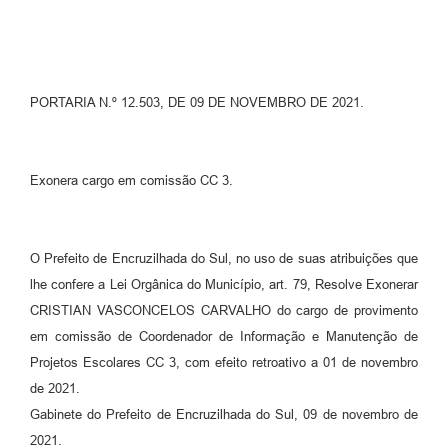
Contato
Ramais
PORTARIA N.º 12.503, DE 09 DE NOVEMBRO DE 2021.
Relação de Medicamentos
Carta de Serviços
Exonera cargo em comissão CC 3.
Relatório Ouvidoria 2021
Relatório Ouvidoria 2022
O Prefeito de Encruzilhada do Sul, no uso de suas atribuições que
Relatório Ouvidoria 2024
lhe confere a Lei Orgânica do Município, art. 79, Resolve Exonerar
CRISTIAN VASCONCELOS CARVALHO do cargo de provimento
Galeria de Fotos
em comissão de Coordenador de Informação e Manutenção de
Projetos Escolares CC 3, com efeito retroativo a 01 de novembro
Negócios
de 2021.
Gabinete do Prefeito de Encruzilhada do Sul, 09 de novembro de
2021.