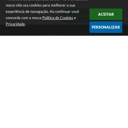
nosso site usa cookies para melhorar a sua
experiência de navegação. Ao continuar você
ACEITAR
Ouvidoria Municipal
concorda com a nossa
Política de Cookies
e
Privacidade
.
PERSONALIZAR
Telefone: (51) 3733-1379
Endereço: Av. Rio Branco, 261, Centro | CEP: 96610-000
Segunda-feira a sexta-feira, das 8:00 às 12:00 horas - 13:30 às
17:30 horas
CNPJ: 89.363.642/0001-69
Prefeitura de Encruzilhada do Sul - RS
Versão do Sistema:
3.5.3 - 19/06/2026
Portal atualizado em:
06/08/2026 16:18
Dados Abertos
Copyright Instar - 2006-2026. Todos os direitos reservados -
Instar Tecnologia