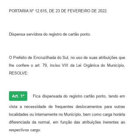
Contato
PORTARIA N° 12.615, DE 23 DE FEVEREIRO DE 2022.
Ramais
Dispensa servidora do registro de cartão ponto.
Relação de Medicamentos
Carta de Serviços
O Prefeito de Encruzilhada do Sul, no uso de suas atribuições que
Relatório Ouvidoria 2021
lhe confere o art. 79, inciso VIII da Lei Orgânica do Município,
Relatório Ouvidoria 2022
RESOLVE:
Relatório Ouvidoria 2024
Art. 1º
Fica dispensada do registro cartão ponto, tendo em
Galeria de Fotos
vista a necessidade de frequentes deslocamentos para outras
Negócios
localidades ou internamente no Município, bem como carga horária
diferenciada da normal, em função das atribuições inerentes ao
respectivos cargo: