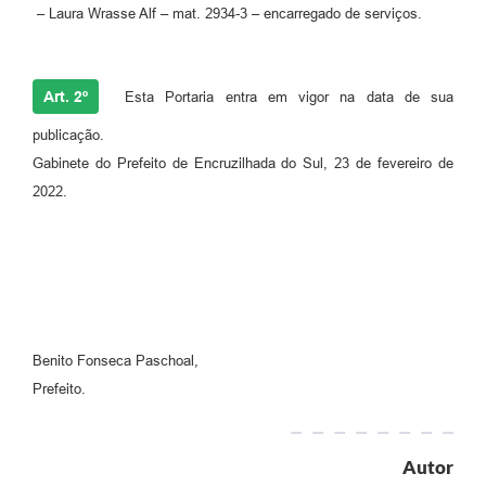
– Laura Wrasse Alf – mat. 2934-3 – encarregado de serviços.
Art. 2º
Esta Portaria entra em vigor na data de sua
publicação.
Gabinete do Prefeito de Encruzilhada do Sul, 23 de fevereiro de
2022.
Benito Fonseca Paschoal,
Prefeito.
Autor