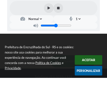
Prefeitura de Encruzilhada do Sul - RS e os cookies:
nosso site usa cookies para melhorar a sua
experiência de navegação. Ao continuar você
ACEITAR
Ouvidoria Municipal
concorda com a nossa
Política de Cookies
e
Privacidade
.
PERSONALIZAR
Telefone: (51) 3733-1379
Endereço: Av. Rio Branco, 261, Centro | CEP: 96610-000
Segunda-feira a sexta-feira, das 8:00 às 12:00 horas - 13:30 às
17:30 horas
CNPJ: 89.363.642/0001-69
Prefeitura de Encruzilhada do Sul - RS