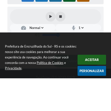
Prefeitura de Encruzilhada do Sul - RS e os cookies:
nosso site usa cookies para melhorar a sua
experiência de navegação. Ao continuar você
ACEITAR
Ouvidoria Municipal
concorda com a nossa
Política de Cookies
e
Privacidade
.
PERSONALIZAR
Telefone: (51) 3733-1379
Endereço: Av. Rio Branco, 261, Centro | CEP: 96610-000
Segunda-feira a sexta-feira, das 8:00 às 12:00 horas - 13:30 às
17:30 horas
CNPJ: 89.363.642/0001-69
Prefeitura de Encruzilhada do Sul - RS