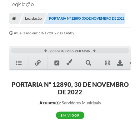
Legislação
A Prefeitura
Legislação
PORTARIA Nº 12890, 30 DE NOVEMBRO DE 2022
Município
Atualizado em: 13/12/2022 às 14h02
Turismo
Transparência
ARRASTE PARA VER MAIS
1DOC
Legislação
PORTARIA Nº 12890, 30 DE NOVEMBRO
PARCEIROS
DE 2022
Contratos
Assunto(s):
Servidores Municipais
Ouvidoria
EM VIGOR
Links
Telefones Úteis