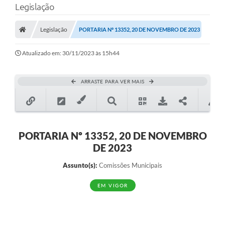
Legislação
A Prefeitura
Legislação
PORTARIA Nº 13352, 20 DE NOVEMBRO DE 2023
Município
Atualizado em: 30/11/2023 às 15h44
Turismo
Transparência
ARRASTE PARA VER MAIS
1DOC
Legislação
PORTARIA Nº 13352, 20 DE NOVEMBRO
PARCEIROS
DE 2023
Contratos
Assunto(s):
Comissões Municipais
Ouvidoria
EM VIGOR
Links
Telefones Úteis