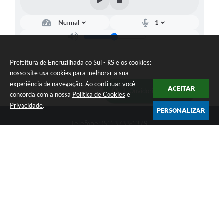
Prefeitura de Encruzilhada do Sul - RS e os cookies:
nosso site usa cookies para melhorar a sua
experiência de navegação. Ao continuar você
ACEITAR
Ouvidoria Municipal
concorda com a nossa
Política de Cookies
e
Privacidade
.
PERSONALIZAR
Telefone: (51) 3733-1379
Endereço: Av. Rio Branco, 261, Centro | CEP: 96610-000
Segunda-feira a sexta-feira, das 8:00 às 12:00 horas - 13:30 às
17:30 horas
CNPJ: 89.363.642/0001-69
Prefeitura de Encruzilhada do Sul - RS
Versão do Sistema:
3.5.3 - 19/06/2026
Portal atualizado em:
06/08/2026 16:18