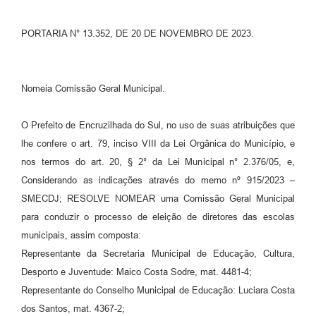
Contato
PORTARIA N° 13.352, DE 20 DE NOVEMBRO DE 2023.
Ramais
Relação de Medicamentos
Nomeia Comissão Geral Municipal.
Carta de Serviços
O Prefeito de Encruzilhada do Sul, no uso de suas atribuições que
Relatório Ouvidoria 2021
lhe confere o art. 79, inciso VIII da Lei Orgânica do Município, e
nos termos do art. 20, § 2° da Lei Municipal n° 2.376/05, e,
Relatório Ouvidoria 2022
Considerando as indicações através do memo nº 915/2023 –
Relatório Ouvidoria 2024
SMECDJ; RESOLVE NOMEAR uma Comissão Geral Municipal
para conduzir o processo de eleição de diretores das escolas
Galeria de Fotos
municipais, assim composta:
Representante da Secretaria Municipal de Educação, Cultura,
Negócios
Desporto e Juventude: Maico Costa Sodre, mat. 4481-4;
Representante do Conselho Municipal de Educação: Luciara Costa
dos Santos, mat. 4367-2;