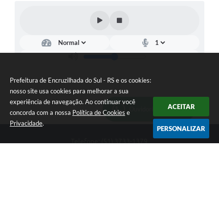
Prefeitura de Encruzilhada do Sul - RS e os cookies:
nosso site usa cookies para melhorar a sua
experiência de navegação. Ao continuar você
ACEITAR
Ouvidoria Municipal
concorda com a nossa
Política de Cookies
e
Privacidade
.
PERSONALIZAR
Telefone: (51) 3733-1379
Endereço: Av. Rio Branco, 261, Centro | CEP: 96610-000
Segunda-feira a sexta-feira, das 8:00 às 12:00 horas - 13:30 às
17:30 horas
CNPJ: 89.363.642/0001-69
Prefeitura de Encruzilhada do Sul - RS