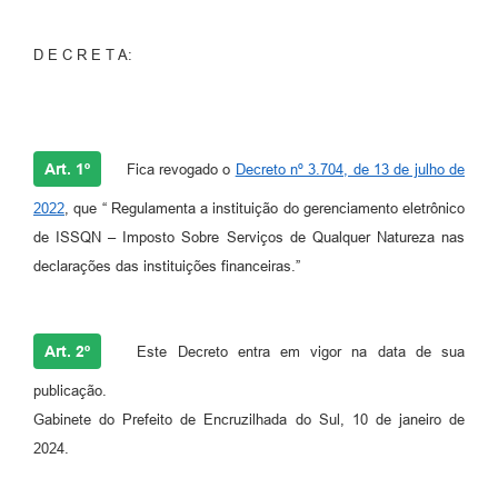
D E C R E T A:
Art. 1º
Fica revogado o
Decreto nº 3.704, de 13 de julho de
2022
, que “ Regulamenta a instituição do gerenciamento eletrônico
de ISSQN – Imposto Sobre Serviços de Qualquer Natureza nas
declarações das instituições financeiras.”
Art. 2º
Este Decreto entra em vigor na data de sua
publicação.
Gabinete do Prefeito de Encruzilhada do Sul, 10 de janeiro de
2024.