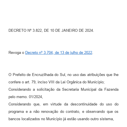
Contato
Ramais
DECRETO Nº 3.822, DE 10 DE JANEIRO DE 2024.
Relação de Medicamentos
Carta de Serviços
Revoga o
Decreto nº 3.704, de 13 de julho de 2022
.
Relatório Ouvidoria 2021
Relatório Ouvidoria 2022
O Prefeito de Encruzilhada do Sul, no uso das atribuições que lhe
Relatório Ouvidoria 2024
confere o art. 79, inciso VIII da Lei Orgânica do Município;
Considerando a solicitação da Secretaria Municipal da Fazenda
Galeria de Fotos
pelo memo. 01/2024,
Negócios
Considerando que, em virtude da descontinuidade do uso do
programa e a não renovação do contrato, e observando que os
bancos localizados no Município já estão usando outro sistema,