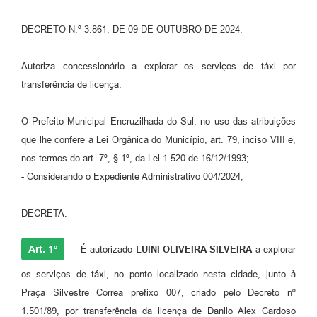
Contato
DECRETO N.º 3.861, DE 09 DE OUTUBRO DE 2024.
Ramais
Autoriza concessionário a explorar os serviços de táxi por
Relação de Medicamentos
transferência de licença.
Carta de Serviços
O Prefeito Municipal Encruzilhada do Sul, no uso das atribuições
que lhe confere a Lei Orgânica do Município, art. 79, inciso VIII e,
Relatório Ouvidoria 2021
nos termos do art. 7º, § 1º, da Lei 1.520 de 16/12/1993;
Relatório Ouvidoria 2022
- Considerando o Expediente Administrativo 004/2024;
Relatório Ouvidoria 2024
DECRETA:
Galeria de Fotos
Art. 1º
É autorizado
LUINI OLIVEIRA SILVEIRA
a explorar
Negócios
os serviços de táxi, no ponto localizado nesta cidade, junto à
Praça Silvestre Correa prefixo 007, criado pelo Decreto nº
1.501/89, por transferência da licença de Danilo Alex Cardoso