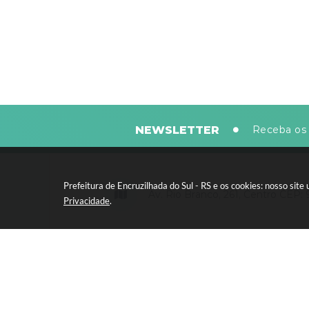
NEWSLETTER
Receba os 
Prefeitura de Encruzilhada do Sul - RS e os cookies: nosso si
Av. Rio Branco, 261, Centro CEP:
Privacidade
.
Segunda-feira a sexta-feira, das 8
horas - 13:30 às 17:30 horas