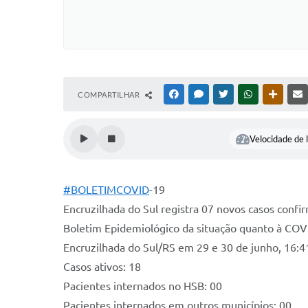
COMPARTILHAR
FACEBOOK
MESSENGER
TWITTER
WHATSAPP
OUTRAS
Velocidade de l
#BOLETIMCOVID
-19
Encruzilhada do Sul registra 07 novos casos confi
Boletim Epidemiológico da situação quanto à CO
Encruzilhada do Sul/RS em 29 e 30 de junho, 16:4
Casos ativos: 18
Pacientes internados no HSB: 00
Pacientes internados em outros municípios: 00