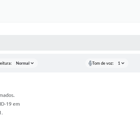
 MÍDIAS
RECEBA NOTÍCIAS
eitura:
Tom de voz:
rmados.
VID-19 em
1.