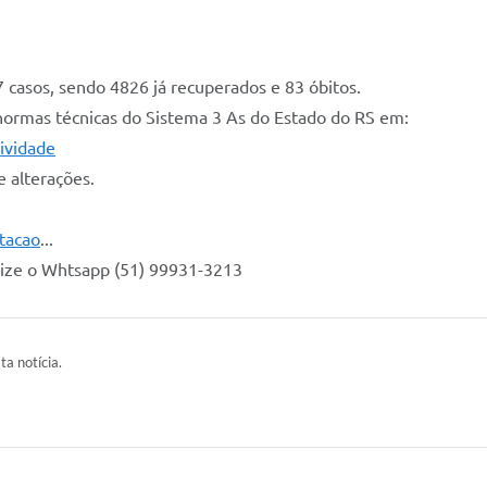
asos, sendo 4826 já recuperados e 83 óbitos.
normas técnicas do Sistema 3 As do Estado do RS em:
tividade
 alterações.
stacao
...
ilize o Whtsapp (51) 99931-3213
ta notícia.