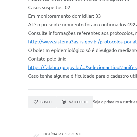
Casos suspeitos: 02
Em monitoramento domiciliar: 33
Até o presente momento foram confirmados 4927 c
Consulte informações referentes aos protocolos, 
http://www.sistema3as.rs.gov.br/protocolos-por-a
O boletim epidemiológico só é divulgado mediante
Contate pelo link:
https://falabr.cgu.gov.br/.../SelecionarTipoManife
Caso tenha alguma dificuldade para o cadastro ut
Seja o primeiro a curtir es
GOSTEI
NÃO GOSTEI
NOTÍCIA MAIS RECENTE