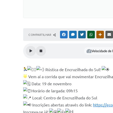
COMPARTILHAR
FACEBOOK
MESSENGER
TWITTER
WHATSAPP
OUTRAS
Velocidade de l
Rústica de Encruzilhada do Sul!
Vem aí a corrida que vai movimentar Encruzilha
Data: 19 de novembro
Horário de largada: 09h15
Local: Centro de Encruzilhada do Sul
Inscrições abertas através do link:
https://ec
Inscreva-se já!