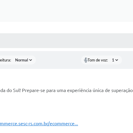
 MÍDIAS
RECEBA NOTÍCIAS
eitura:
Tom de voz:
da do Sul! Prepare-se para uma experiência única de superação
ommerce.sesc-rs.com.br/ecommerce...