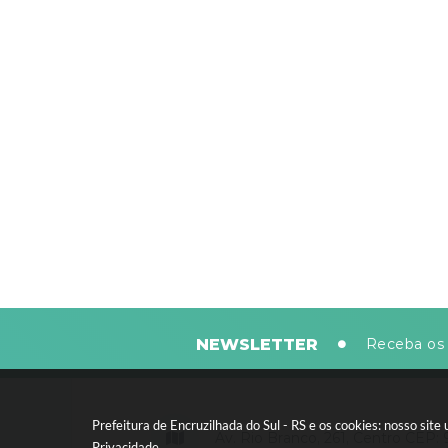
NEWSLETTER
Receba os 
Prefeitura de Encruzilhada do Sul - RS e os cookies: nosso si
Av. Rio Branco, 261, Centro CEP:
Privacidade
.