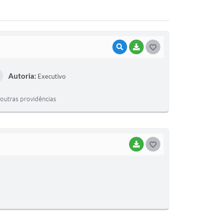
VISUALIZAR
BAIXAR
G
O
Autoria:
Executivo
S
T
outras providências
E
I
BAIXAR
G
O
S
T
E