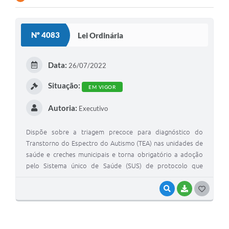
Contato
Nº 4083
Lei Ordinária
Ramais
Relação de Medicamentos
Data:
26/07/2022
Carta de Serviços
Situação:
EM VIGOR
Relatório Ouvidoria 2021
Autoria:
Executivo
Relatório Ouvidoria 2022
Dispõe sobre a triagem precoce para diagnóstico do
Relatório Ouvidoria 2024
Transtorno do Espectro do Autismo (TEA) nas unidades de
saúde e creches municipais e torna obrigatório a adoção
Galeria de Fotos
pelo Sistema único de Saúde (SUS) de protocolo que
estabeleça padrões para a avaliação de riscos para o
Negócios
desenvolvimento psíquico das crianças de Encruzilhada do
VISUALIZAR
BAIXAR
G
Sul, através de protocolo aprovado pelo Ministério da
O
Saúde.
S