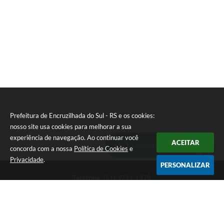
T
E
I
Prefeitura de Encruzilhada do Sul - RS e os cookies:
nosso site usa cookies para melhorar a sua
experiência de navegação. Ao continuar você
ACEITAR
Ouvidoria Municipal
concorda com a nossa
Política de Cookies
e
Privacidade
.
PERSONALIZAR
Telefone: (51) 3733-1379
Endereço: Av. Rio Branco, 261, Centro | CEP: 96610-000
Segunda-feira a sexta-feira, das 8:00 às 12:00 horas - 13:30 às
17:30 horas
CNPJ: 89.363.642/0001-69