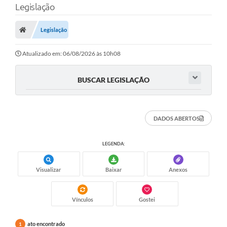
Legislação
A Prefeitura
Legislação
Município
Atualizado em: 06/08/2026 às 10h08
Turismo
Transparência
BUSCAR LEGISLAÇÃO
1DOC
DADOS ABERTOS
Legislação
PARCEIROS
LEGENDA:
Contratos
Visualizar
Baixar
Anexos
Ouvidoria
Vínculos
Gostei
Links
Telefones Úteis
ato encontrado
1