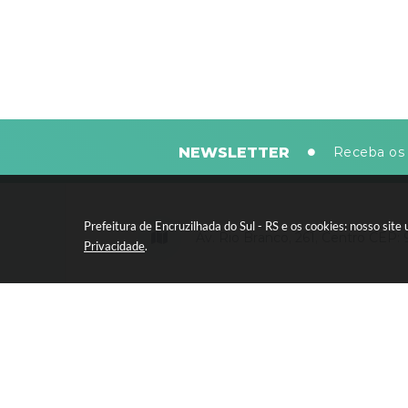
NEWSLETTER
Receba os 
Prefeitura de Encruzilhada do Sul - RS e os cookies: nosso si
Av. Rio Branco, 261, Centro CEP:
Privacidade
.
Segunda-feira a sexta-feira, das 8
horas - 13:30 às 17:30 horas