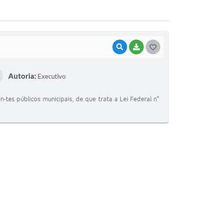
VISUALIZAR
BAIXAR
G
O
Autoria:
Executivo
S
T
es públicos municipais, de que trata a Lei Federal n°
E
I