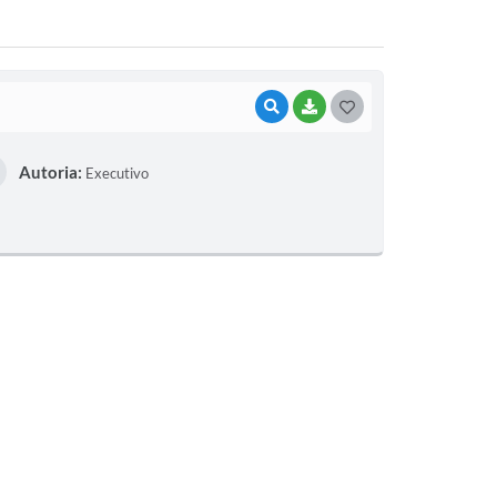
VISUALIZAR
BAIXAR
G
O
Autoria:
Executivo
S
T
E
I