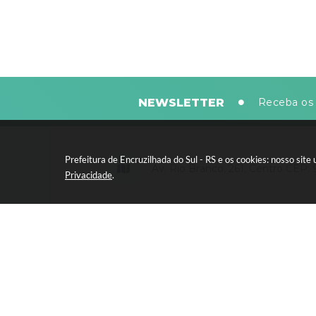
NEWSLETTER
Receba os 
Prefeitura de Encruzilhada do Sul - RS e os cookies: nosso si
Av. Rio Branco, 261, Centro CEP:
Privacidade
.
Segunda-feira a sexta-feira, das 8
horas - 13:30 às 17:30 horas
Versão