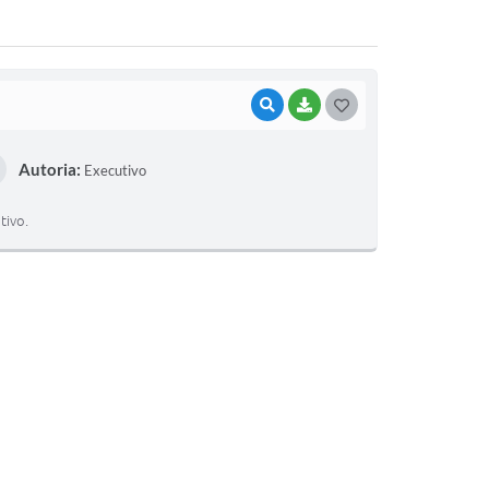
VISUALIZAR
BAIXAR
G
O
Autoria:
Executivo
S
T
tivo.
E
I