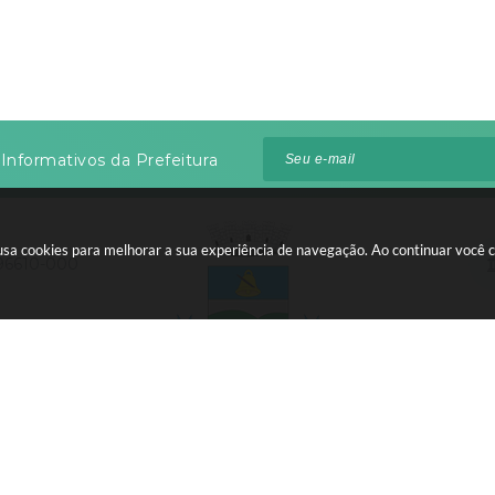
Informativos da Prefeitura
te usa cookies para melhorar a sua experiência de navegação. Ao continuar voc
 96610-000
:00 às 12:00
 do Sistema:
3.5.3 - 19/06/2026
Portal atualizado em:
05/08