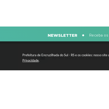
NEWSLETTER
Receba os 
Prefeitura de Encruzilhada do Sul - RS e os cookies: nosso si
Av. Rio Branco, 261, Centro CEP:
Privacidade
.
Segunda-feira a sexta-feira, das 8
horas - 13:30 às 17:30 horas
Versão