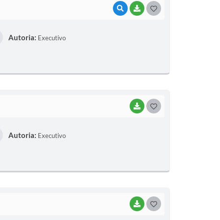
VISUALIZAR
BAIXAR
G
O
Autoria:
Executivo
S
T
E
I
BAIXAR
G
O
Autoria:
Executivo
S
T
E
I
BAIXAR
G
O