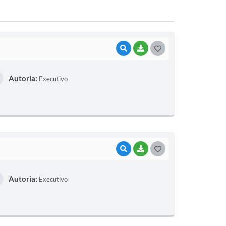
VISUALIZAR
BAIXAR
G
O
Autoria:
Executivo
S
T
E
I
VISUALIZAR
BAIXAR
G
O
Autoria:
Executivo
S
T
E