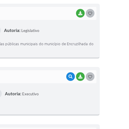
I
BAIXAR
G
O
Autoria:
Legislativo
S
T
las públicas municipais do município de Encruzilhada do
E
I
VISUALIZAR
BAIXAR
G
O
Autoria:
Executivo
S
T
E
I