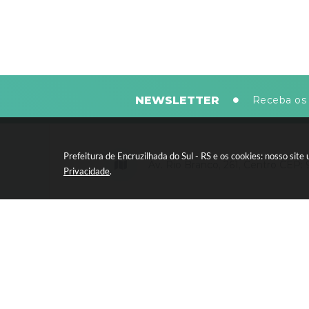
NEWSLETTER
Receba os 
Prefeitura de Encruzilhada do Sul - RS e os cookies: nosso si
Av. Rio Branco, 261, Centro CEP:
Privacidade
.
Segunda-feira a sexta-feira, das 8
horas - 13:30 às 17:30 horas
Versão