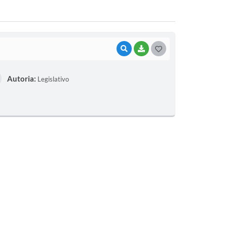
VISUALIZAR
BAIXAR
G
O
Autoria:
Legislativo
S
T
E
I