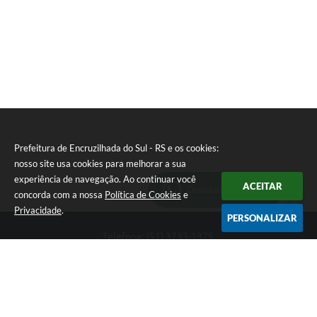
E
I
Prefeitura de Encruzilhada do Sul - RS e os cookies:
nosso site usa cookies para melhorar a sua
experiência de navegação. Ao continuar você
ACEITAR
Ouvidoria Municipal
concorda com a nossa
Política de Cookies
e
Privacidade
.
PERSONALIZAR
Telefone: (51) 3733-1379
Endereço: Av. Rio Branco, 261, Centro | CEP: 96610-000
Segunda-feira a sexta-feira, das 8:00 às 12:00 horas - 13:30 às
17:30 horas
CNPJ: 89.363.642/0001-69
Prefeitura de Encruzilhada do Sul - RS