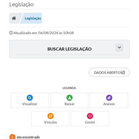
Legislação
A Prefeitura
Legislação
Município
Atualizado em: 06/08/2026 às 10h08
Turismo
Transparência
BUSCAR LEGISLAÇÃO
1DOC
DADOS ABERTOS
Legislação
PARCEIROS
LEGENDA:
Contratos
Visualizar
Baixar
Anexos
Ouvidoria
Vínculos
Gostei
Links
Telefones Úteis
ato encontrado
1