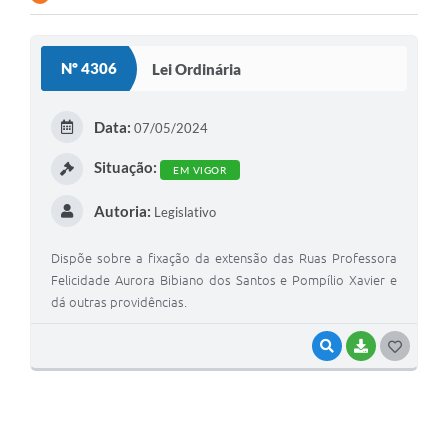
Contato
Nº 4306
Lei Ordinária
Ramais
Relação de Medicamentos
Data:
07/05/2024
Carta de Serviços
Situação:
EM VIGOR
Relatório Ouvidoria 2021
Autoria:
Legislativo
Relatório Ouvidoria 2022
Dispõe sobre a fixação da extensão das Ruas Professora
Relatório Ouvidoria 2024
Felicidade Aurora Bibiano dos Santos e Pompílio Xavier e
dá outras providências.
Galeria de Fotos
VISUALIZAR
BAIXAR
G
Negócios
O
S
T