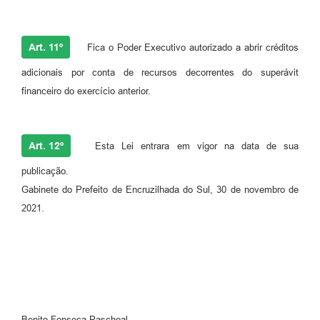
Art. 11º
Fica o Poder Executivo autorizado a abrir créditos
adicionais por conta de recursos decorrentes do superávit
financeiro do exercício anterior.
Art. 12º
Esta Lei entrara em vigor na data de sua
publicação.
Gabinete do Prefeito de Encruzilhada do Sul, 30 de novembro de
2021.
Benito Fonseca Paschoal,