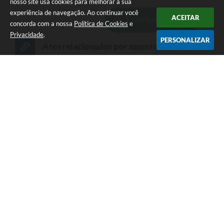
nosso site usa cookies para melhorar a sua
experiência de navegação. Ao continuar você
ACEITAR
Ouvidoria Municipal
concorda com a nossa
Política de Cookies
e
Privacidade
.
PERSONALIZAR
Atos relacionados por assunto
Ato
Ato
DECRETO Nº 3828, 27 DE FEVEREIRO DE 2024
PORTARIA Nº 13454, 29 DE JANEIRO DE 2024
DECRETO Nº 3823, 12 DE JANEIRO DE 2024
EDITAIS Nº 30, 30 DE OUTUBRO DE 2023
EDITAIS Nº 29, 30 DE OUTUBRO DE 2023
Seja o primeiro a curtir esta