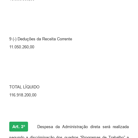
9 (-) Deduções da Receita Corrente
11.050.260,00
TOTAL LÍQUIDO
116.918.200,00
Art. 3º
Despesa da Administração direta será realizada
segundo a discriminação dos quadros “Programas de Trabalho” a