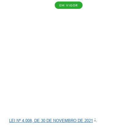
EM VIGOR
Contato
Ramais
Relação de Medicamentos
Carta de Serviços
Relatório Ouvidoria 2021
Relatório Ouvidoria 2022
Relatório Ouvidoria 2024
Galeria de Fotos
Negócios
LEI Nº 4.008, DE 30 DE NOVEMBRO DE 2021
.