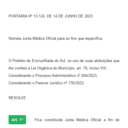
Contato
PORTARIA Nº 13.124, DE 14 DE JUNHO DE 2023.
Ramais
Relação de Medicamentos
Nomeia Junta Médica Oficial para os fins que especifica.
Carta de Serviços
Relatório Ouvidoria 2021
O Prefeito de Encruzilhada do Sul, no uso de suas atribuições que
lhe confere a Lei Orgânica do Município, art. 79, inciso VIII,
Relatório Ouvidoria 2022
Considerando o Processo Administrativo nº 004/2023,
Relatório Ouvidoria 2024
Considerando o Parecer Jurídico nº 176/2023,
Galeria de Fotos
RESOLVE:
Negócios
Art. 1º
Fica constituída Junta Médica Oficial a fim de