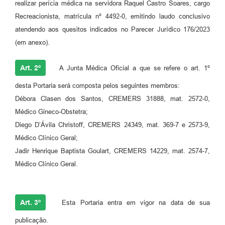
realizar perícia médica na servidora Raquel Castro Soares, cargo
Recreacionista, matrícula nº 4492-0, emitindo laudo conclusivo
atendendo aos quesitos indicados no Parecer Jurídico 176/2023
(em anexo).
Art. 2º
A Junta Médica Oficial a que se refere o art. 1º
desta Portaria será composta pelos seguintes membros:
Débora Clasen dos Santos, CREMERS 31888, mat. 2572-0,
Médico Gineco-Obstetra;
Diego D’Ávila Christoff, CREMERS 24349, mat. 369-7 e 2573-9,
Médico Clínico Geral;
Jadir Henrique Baptista Goulart, CREMERS 14229, mat. 2574-7,
Médico Clínico Geral.
Art. 3º
Esta Portaria entra em vigor na data de sua
publicação.