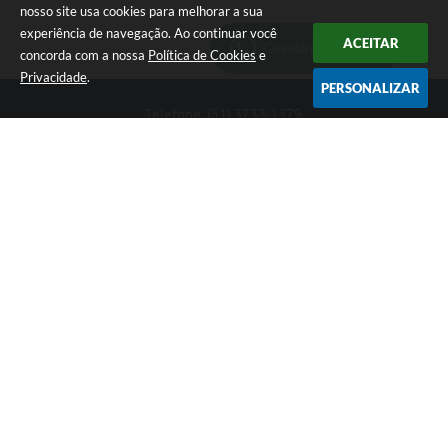
nosso site usa cookies para melhorar a sua
experiência de navegação. Ao continuar você
ACEITAR
Ouvidoria Municipal
concorda com a nossa
Política de Cookies
e
Privacidade
.
PERSONALIZAR
Telefone: (51) 3733-1379
Endereço: Av. Rio Branco, 261, Centro | CEP: 96610-000
Segunda-feira a sexta-feira, das 8:00 às 12:00 horas - 13:30 às
17:30 horas
CNPJ: 89.363.642/0001-69
Prefeitura de Encruzilhada do Sul - RS
Versão do Sistema:
3.5.3 - 19/06/2026
Portal atualizado em:
05/08/2026 16:23
Dados Abertos
Copyright Instar - 2006-2026. Todos os direitos reservados -
Instar Tecnologia