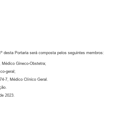
 1º desta Portaria será composta pelos seguintes membros:
 Médico Gineco-Obstetra;
co-geral;
4-7, Médico Clínico Geral.
ção.
 de 2023.