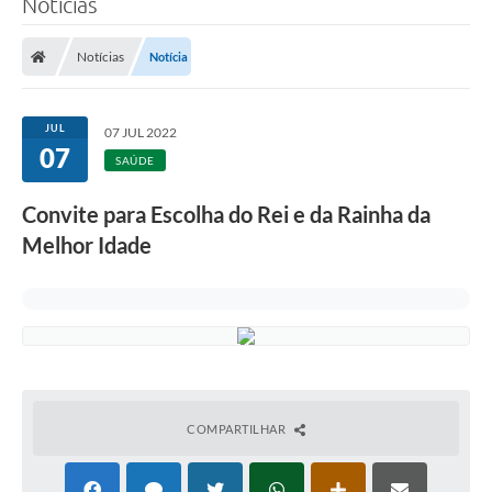
Notícias
A Prefeitura
Notícias
Notícia
Município
Turismo
JUL
07 JUL 2022
07
SAÚDE
Transparência
Convite para Escolha do Rei e da Rainha da
1DOC
Melhor Idade
Legislação
PARCEIROS
Contratos
Ouvidoria
COMPARTILHAR
Links
Telefones Úteis