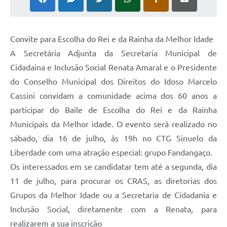
Contato
Ramais
Convite para Escolha do Rei e da Rainha da Melhor Idade
A Secretária Adjunta da Secretaria Municipal de
Relação de Medicamentos
Cidadaina e Inclusão Social Renata Amaral e o Presidente
Carta de Serviços
do Conselho Municipal dos Direitos do Idoso Marcelo
Cassini convidam a comunidade acima dos 60 anos a
Relatório Ouvidoria 2021
participar do Baile de Escolha do Rei e da Rainha
Relatório Ouvidoria 2022
Municipais da Melhor idade. O evento será realizado no
sábado, dia 16 de julho, às 19h no CTG Sinuelo da
Relatório Ouvidoria 2024
Liberdade com uma atração especial: grupo Fandangaço.
Galeria de Fotos
Os interessados em se candidatar tem até a segunda, dia
11 de julho, para procurar os CRAS, as diretorias dos
Negócios
Grupos da Melhor Idade ou a Secretaria de Cidadania e
Inclusão Social, diretamente com a Renata, para
realizarem a sua inscrição