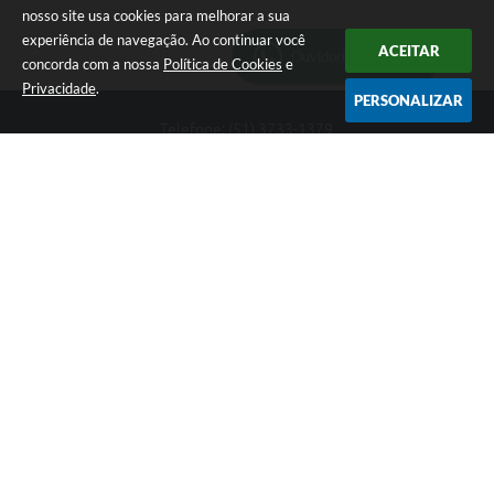
nosso site usa cookies para melhorar a sua
experiência de navegação. Ao continuar você
ACEITAR
Ouvidoria Municipal
concorda com a nossa
Política de Cookies
e
Privacidade
.
PERSONALIZAR
Telefone: (51) 3733-1379
Endereço: Av. Rio Branco, 261, Centro | CEP: 96610-000
Segunda-feira a sexta-feira, das 8:00 às 12:00 horas - 13:30 às
17:30 horas
CNPJ: 89.363.642/0001-69
Prefeitura de Encruzilhada do Sul - RS
Versão do Sistema:
3.5.3 - 19/06/2026
Portal atualizado em:
06/08/2026 16:18
Dados Abertos
Copyright Instar - 2006-2026. Todos os direitos reservados -
Instar Tecnologia