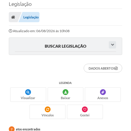
Legislação
A Prefeitura
Legislação
Município
Atualizado em: 06/08/2026 às 10h08
Turismo
Transparência
BUSCAR LEGISLAÇÃO
1DOC
DADOS ABERTOS
Legislação
PARCEIROS
LEGENDA:
Contratos
Visualizar
Baixar
Anexos
Ouvidoria
Vínculos
Gostei
Links
Telefones Úteis
atos encontrados
7