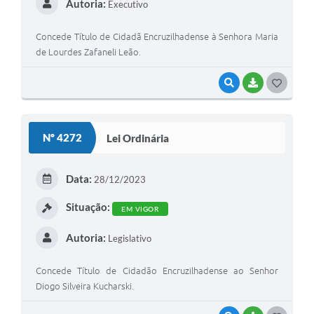
Autoria:
Executivo
Concede Título de Cidadã Encruzilhadense à Senhora Maria
de Lourdes Zafaneli Leão.
VISUALIZAR
BAIXAR
G
O
S
Nº 4272
Lei Ordinária
T
E
Data:
28/12/2023
I
Situação:
EM VIGOR
Autoria:
Legislativo
Concede Título de Cidadão Encruzilhadense ao Senhor
Diogo Silveira Kucharski.