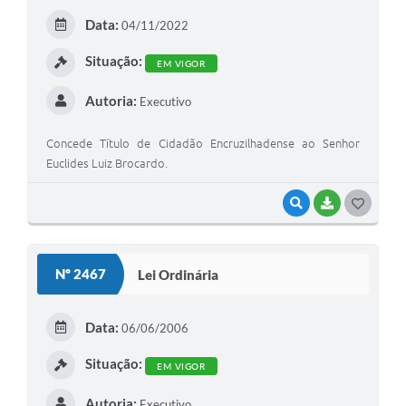
E
Data:
04/11/2022
I
Situação:
EM VIGOR
Autoria:
Executivo
Concede Título de Cidadão Encruzilhadense ao Senhor
Euclides Luiz Brocardo.
VISUALIZAR
BAIXAR
G
O
S
Nº 2467
Lei Ordinária
T
E
Data:
06/06/2006
I
Situação:
EM VIGOR
Autoria:
Executivo