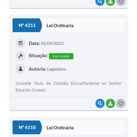
VISUALIZAR
BAIXAR
G
O
S
Nº 4211
Lei Ordinária
T
E
Data:
05/09/2023
I
Situação:
EM VIGOR
Autoria:
Legislativo
Concede Título de Cidadão Encruzilhadense ao Senhor
Eduardo Conzati.
VISUALIZAR
BAIXAR
G
O
S
Nº 4110
Lei Ordinária
T