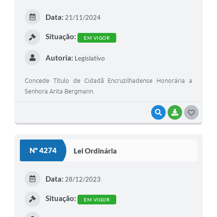
E
Data:
21/11/2024
I
Situação:
EM VIGOR
Autoria:
Legislativo
Concede Título de Cidadã Encruzilhadense Honorária a
Senhora Arita Bergmann.
VISUALIZAR
BAIXAR
G
O
S
Nº 4274
Lei Ordinária
T
E
Data:
28/12/2023
I
Situação:
EM VIGOR