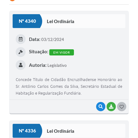
Contato
Nº 4340
Lei Ordinária
Ramais
Relação de Medicamentos
Data:
03/12/2024
Carta de Serviços
Situação:
EM VIGOR
Relatório Ouvidoria 2021
Autoria:
Legislativo
Relatório Ouvidoria 2022
Concede Título de Cidadão Encruzilhadense Honorário ao
Relatório Ouvidoria 2024
Sr. Antônio Carlos Gomes da Silva, Secretário Estadual de
Habitação e Regularização Fundiária.
Galeria de Fotos
VISUALIZAR
BAIXAR
G
Negócios
O
S
Nº 4336
Lei Ordinária
T