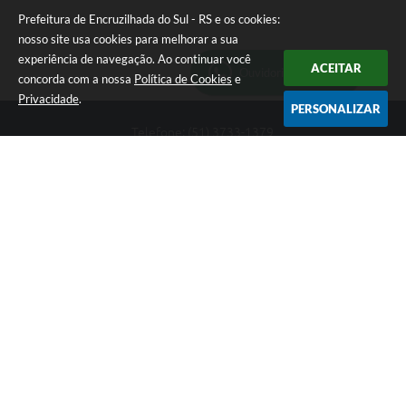
Prefeitura de Encruzilhada do Sul - RS e os cookies:
nosso site usa cookies para melhorar a sua
experiência de navegação. Ao continuar você
ACEITAR
Ouvidoria Municipal
concorda com a nossa
Política de Cookies
e
Privacidade
.
PERSONALIZAR
Telefone: (51) 3733-1379
Endereço: Av. Rio Branco, 261, Centro | CEP: 96610-000
Segunda-feira a sexta-feira, das 8:00 às 12:00 horas - 13:30 às
17:30 horas
CNPJ: 89.363.642/0001-69
Prefeitura de Encruzilhada do Sul - RS
Versão do Sistema:
3.5.3 - 19/06/2026
Portal atualizado em:
06/08/2026 16:18
Dados Abertos
Copyright Instar - 2006-2026. Todos os direitos reservados -