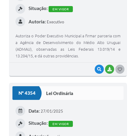
I
Situação:
EM VIGOR
Autoria:
Executivo
Autoriza o Poder Executivo Municipal a firmar parceria com
a Agência de Desenvolvimento do Médio Alto Uruguai
(ADMAU), observadas as Leis Federais 13.019/14 e
13.204/15, e dá outras providências.
VISUALIZAR
BAIXAR
G
O
S
Nº 4354
Lei Ordinária
T
E
Data:
27/01/2025
I
Situação:
EM VIGOR