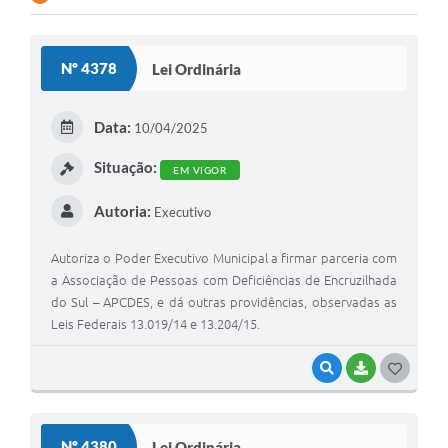
Contato
Nº 4378
Lei Ordinária
Ramais
Relação de Medicamentos
Data:
10/04/2025
Carta de Serviços
Situação:
EM VIGOR
Relatório Ouvidoria 2021
Autoria:
Executivo
Relatório Ouvidoria 2022
Autoriza o Poder Executivo Municipal a firmar parceria com
Relatório Ouvidoria 2024
a Associação de Pessoas com Deficiências de Encruzilhada
do Sul – APCDES, e dá outras providências, observadas as
Galeria de Fotos
Leis Federais 13.019/14 e 13.204/15.
Negócios
VISUALIZAR
BAIXAR
G
O
S
Nº 4380
Lei Ordinária