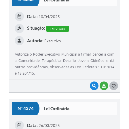
T
E
Data:
10/04/2025
I
Situação:
EM VIGOR
Autoria:
Executivo
Autoriza o Poder Executivo Municipal a firmar parceria com
a Comunidade Terapêutica Desafio Jovem Gideões e dá
outras providências, observadas as Leis Federais 13.019/14
e 13.204/15.
VISUALIZAR
BAIXAR
G
O
S
Nº 4374
Lei Ordinária
T
E
Data:
26/03/2025