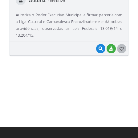
Autoria:
Executivo
Autoriza o Poder Executivo Municipal a firmar parceria com
a Liga Cultural e Carnavalesca Encruzilhadense e dá outras
providências, observadas as Leis Federais 13.019/14 e
13.204/15.
VISUALIZAR
BAIXAR
G
O
S
T
E
I