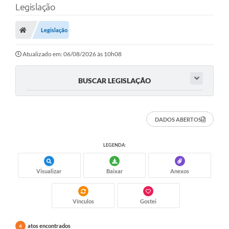
Legislação
A Prefeitura
Legislação
Município
Atualizado em: 06/08/2026 às 10h08
Turismo
Transparência
BUSCAR LEGISLAÇÃO
1DOC
DADOS ABERTOS
Legislação
PARCEIROS
LEGENDA:
Contratos
Visualizar
Baixar
Anexos
Ouvidoria
Vínculos
Gostei
Links
Telefones Úteis
atos encontrados
4