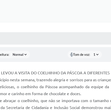
 MÍDIAS
RECEBA NOTÍCIAS
eitura:
Tom de voz:
L LEVOU A VISITA DO COELHINHO DA PÁSCOA A DIFERENTES
cípio nesta semana, trazendo alegria e sorrisos para as crian
liciosas, o coelhinho da Páscoa acompanhado da equipe da Sec
 amor e carinho em forma de chocolate e doces.
 e abraçar o coelhinho, que não se importava com o tamanho da
 e da Secretaria de Cidadania e Inclusão Social demonstrou m