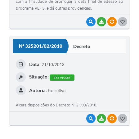
com a finalidade de prorrogar a data final de adesão ao
programa REFIS, e dá outras providências.
VISUALIZAR
BAIXAR
VÍNCULOS
G
O
S
Nº 325201/02/2010
Decreto
T
E
Data:
21/10/2013
I
Situação:
EM VIGOR
Autoria:
Executivo
Altera disposições do Decreto nº 2.993/2010.
VISUALIZAR
BAIXAR
VÍNCULOS
G
O
S