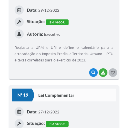
E
Data:
29/12/2022
I
Situação:
EM VIGOR
Autoria:
Executivo
Reajusta a URM e URI e define o calendário para a
arrecadação do Imposto Predial e Territorial Urbano – IPTU
e taxas correlatas para o exercício de 2023.
VISUALIZAR
BAIXAR
G
O
S
Nº 19
Lei Complementar
T
E
Data:
27/12/2022
I
Situação:
EM VIGOR