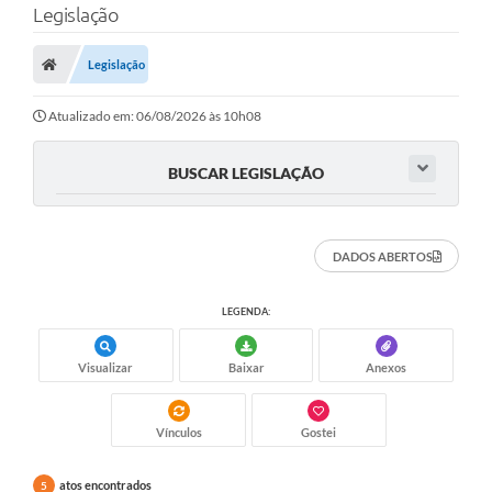
Legislação
A Prefeitura
Legislação
Município
Atualizado em: 06/08/2026 às 10h08
Turismo
Transparência
BUSCAR LEGISLAÇÃO
1DOC
DADOS ABERTOS
Legislação
PARCEIROS
LEGENDA:
Contratos
Visualizar
Baixar
Anexos
Ouvidoria
Vínculos
Gostei
Links
Telefones Úteis
atos encontrados
5