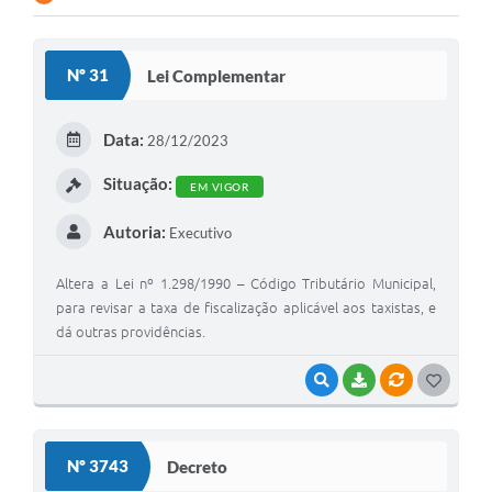
Contato
Nº 31
Lei Complementar
Ramais
Relação de Medicamentos
Data:
28/12/2023
Carta de Serviços
Situação:
EM VIGOR
Relatório Ouvidoria 2021
Autoria:
Executivo
Relatório Ouvidoria 2022
Altera a Lei nº 1.298/1990 – Código Tributário Municipal,
Relatório Ouvidoria 2024
para revisar a taxa de fiscalização aplicável aos taxistas, e
dá outras providências.
Galeria de Fotos
VISUALIZAR
BAIXAR
VÍNCULOS
G
Negócios
O
S
Nº 3743
Decreto
T