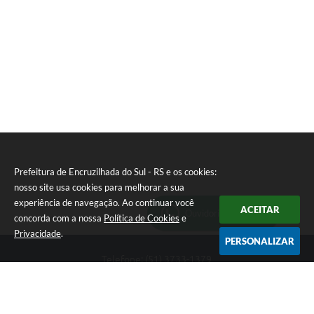
T
E
I
Prefeitura de Encruzilhada do Sul - RS e os cookies:
nosso site usa cookies para melhorar a sua
experiência de navegação. Ao continuar você
ACEITAR
Ouvidoria Municipal
concorda com a nossa
Política de Cookies
e
Privacidade
.
PERSONALIZAR
Telefone: (51) 3733-1379
Endereço: Av. Rio Branco, 261, Centro | CEP: 96610-000
Segunda-feira a sexta-feira, das 8:00 às 12:00 horas - 13:30 às
17:30 horas