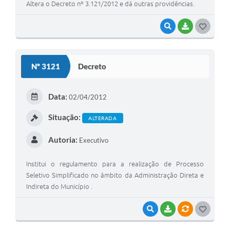
Altera o Decreto nº 3.121/2012 e dá outras providências.
VISUALIZAR
BAIXAR
G
O
S
Nº 3121
Decreto
T
E
Data:
02/04/2012
I
Situação:
ALTERADA
Autoria:
Executivo
Institui o regulamento para a realização de Processo
Seletivo Simplificado no âmbito da Administração Direta e
Indireta do Município .
VISUALIZAR
BAIXAR
VÍNCULOS
G
O