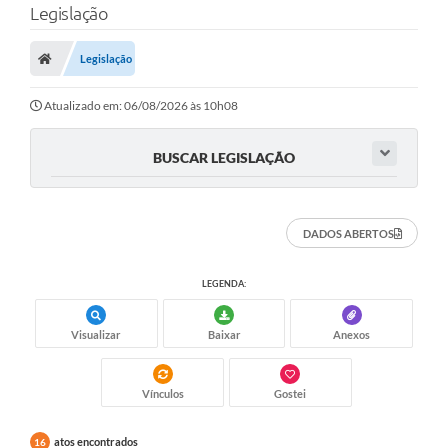
Legislação
A Prefeitura
Legislação
Município
Atualizado em: 06/08/2026 às 10h08
Turismo
Transparência
BUSCAR LEGISLAÇÃO
1DOC
DADOS ABERTOS
Legislação
PARCEIROS
LEGENDA:
Contratos
Visualizar
Baixar
Anexos
Ouvidoria
Vínculos
Gostei
Links
Telefones Úteis
atos encontrados
16