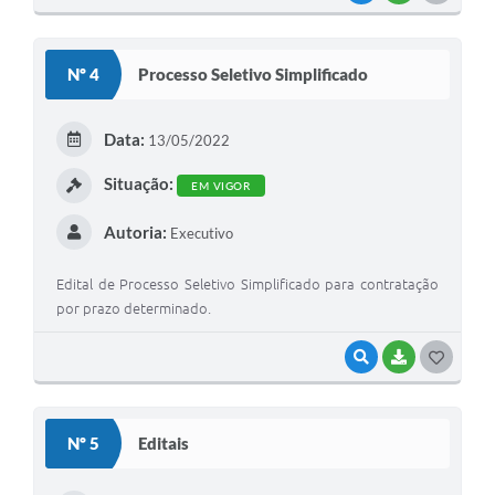
O
S
Nº 4
Processo Seletivo Simplificado
T
E
Data:
13/05/2022
I
Situação:
EM VIGOR
Autoria:
Executivo
Edital de Processo Seletivo Simplificado para contratação
por prazo determinado.
VISUALIZAR
BAIXAR
G
O
S
Nº 5
Editais
T
E