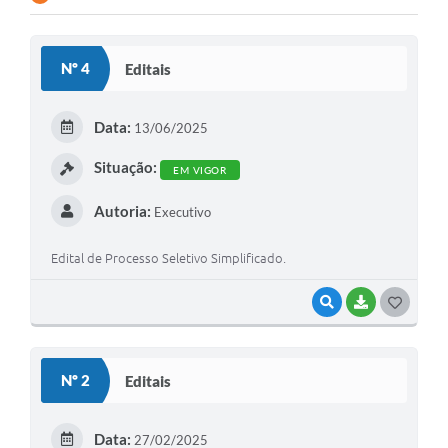
Contato
Nº 4
Editais
Ramais
Relação de Medicamentos
Data:
13/06/2025
Carta de Serviços
Situação:
EM VIGOR
Relatório Ouvidoria 2021
Autoria:
Executivo
Relatório Ouvidoria 2022
Edital de Processo Seletivo Simplificado.
Relatório Ouvidoria 2024
VISUALIZAR
BAIXAR
G
Galeria de Fotos
O
Negócios
S
Nº 2
Editais
T
E
Data:
27/02/2025