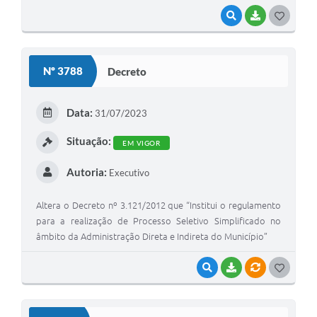
VISUALIZAR
BAIXAR
G
O
S
Nº 3788
Decreto
T
E
Data:
31/07/2023
I
Situação:
EM VIGOR
Autoria:
Executivo
Altera o Decreto nº 3.121/2012 que “Institui o regulamento
para a realização de Processo Seletivo Simplificado no
âmbito da Administração Direta e Indireta do Município”
VISUALIZAR
BAIXAR
VÍNCULOS
G
O
S