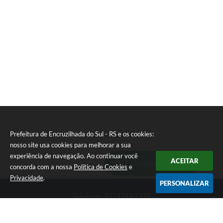
S
T
E
I
Prefeitura de Encruzilhada do Sul - RS e os cookies:
nosso site usa cookies para melhorar a sua
experiência de navegação. Ao continuar você
ACEITAR
Ouvidoria Municipal
concorda com a nossa
Política de Cookies
e
Privacidade
.
PERSONALIZAR
Telefone: (51) 3733-1379
Endereço: Av. Rio Branco, 261, Centro | CEP: 96610-000
Segunda-feira a sexta-feira, das 8:00 às 12:00 horas - 13:30 às