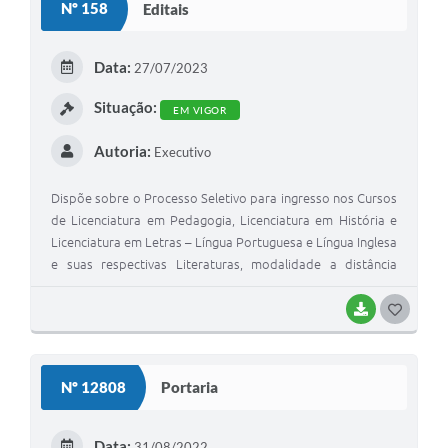
Nº 158
Editais
T
E
Data:
27/07/2023
I
Situação:
EM VIGOR
Autoria:
Executivo
Dispõe sobre o Processo Seletivo para ingresso nos Cursos
de Licenciatura em Pedagogia, Licenciatura em História e
Licenciatura em Letras – Língua Portuguesa e Língua Inglesa
e suas respectivas Literaturas, modalidade a distância
(EaD), do Instituto Federal Sul-rio-grandense (IFSul) no
âmbito da Universidade Aberta do Brasil (UAB).
BAIXAR
G
O
S
Nº 12808
Portaria
T
E
Data:
31/08/2022