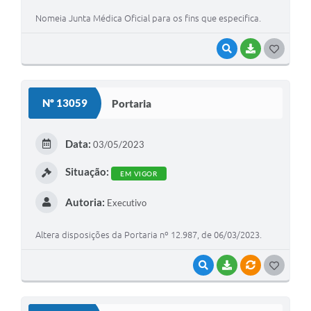
Nomeia Junta Médica Oficial para os fins que especifica.
VISUALIZAR
BAIXAR
G
O
S
Nº 13059
Portaria
T
E
Data:
03/05/2023
I
Situação:
EM VIGOR
Autoria:
Executivo
Altera disposições da Portaria nº 12.987, de 06/03/2023.
VISUALIZAR
BAIXAR
VÍNCULOS
G
O
S