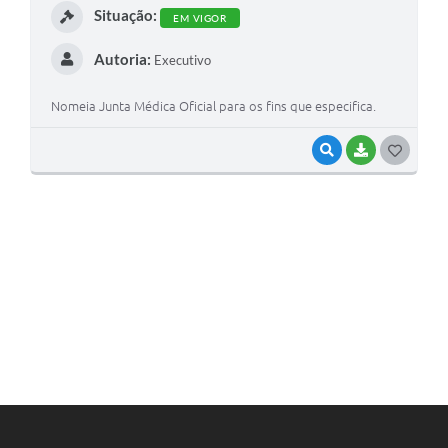
Situação:
EM VIGOR
Autoria:
Executivo
Nomeia Junta Médica Oficial para os fins que especifica.
VISUALIZAR
BAIXAR
G
O
S
T
E
I