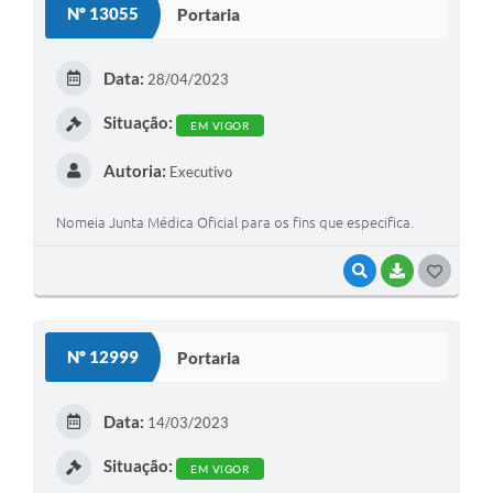
Nº 13055
Portaria
T
E
Data:
28/04/2023
I
Situação:
EM VIGOR
Autoria:
Executivo
Nomeia Junta Médica Oficial para os fins que especifica.
VISUALIZAR
BAIXAR
G
O
S
Nº 12999
Portaria
T
E
Data:
14/03/2023
I
Situação:
EM VIGOR