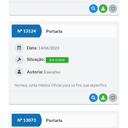
VISUALIZAR
BAIXAR
G
O
S
Nº 13124
Portaria
T
E
Data:
14/06/2023
I
Situação:
EM VIGOR
Autoria:
Executivo
Nomeia Junta Médica Oficial para os fins que especifica.
VISUALIZAR
BAIXAR
G
O
S
Nº 13073
Portaria
T