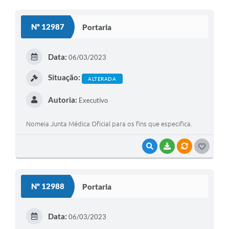
O
S
Nº 12987
Portaria
T
E
Data:
06/03/2023
I
Situação:
ALTERADA
Autoria:
Executivo
Nomeia Junta Médica Oficial para os fins que especifica.
VISUALIZAR
BAIXAR
VÍNCULOS
G
O
S
Nº 12988
Portaria
T
E
Data:
06/03/2023
I