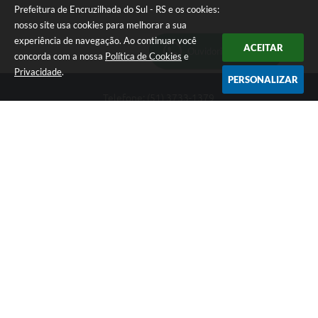
Prefeitura de Encruzilhada do Sul - RS e os cookies:
nosso site usa cookies para melhorar a sua
experiência de navegação. Ao continuar você
ACEITAR
Ouvidoria Municipal
concorda com a nossa
Política de Cookies
e
Privacidade
.
PERSONALIZAR
Telefone: (51) 3733-1379
Endereço: Av. Rio Branco, 261, Centro | CEP: 96610-000
Segunda-feira a sexta-feira, das 8:00 às 12:00 horas - 13:30 às
17:30 horas
CNPJ: 89.363.642/0001-69
Prefeitura de Encruzilhada do Sul - RS
Versão do Sistema:
3.5.3 - 19/06/2026
Portal atualizado em:
06/08/2026 16:18
Dados Abertos
Copyright Instar - 2006-2026. Todos os direitos reservados -