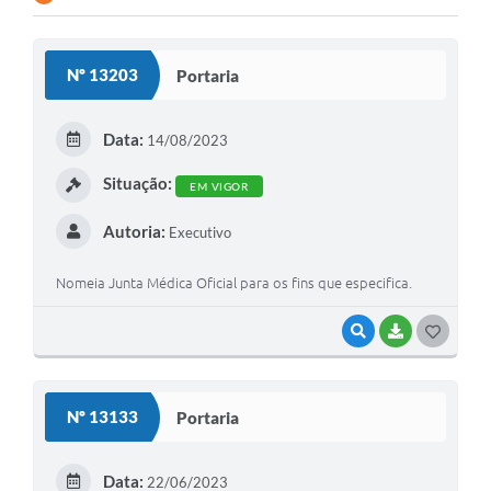
Contato
Nº 13203
Portaria
Ramais
Relação de Medicamentos
Data:
14/08/2023
Carta de Serviços
Situação:
EM VIGOR
Relatório Ouvidoria 2021
Autoria:
Executivo
Relatório Ouvidoria 2022
Nomeia Junta Médica Oficial para os fins que especifica.
Relatório Ouvidoria 2024
VISUALIZAR
BAIXAR
G
Galeria de Fotos
O
Negócios
S
Nº 13133
Portaria
T
E
Data:
22/06/2023