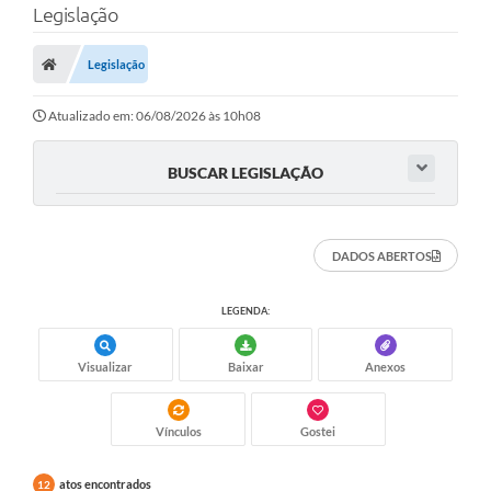
Legislação
A Prefeitura
Legislação
Município
Atualizado em: 06/08/2026 às 10h08
Turismo
Transparência
BUSCAR LEGISLAÇÃO
1DOC
DADOS ABERTOS
Legislação
PARCEIROS
LEGENDA:
Contratos
Visualizar
Baixar
Anexos
Ouvidoria
Vínculos
Gostei
Links
Telefones Úteis
atos encontrados
12