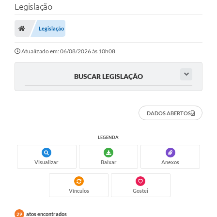
Legislação
A Prefeitura
Legislação
Município
Atualizado em: 06/08/2026 às 10h08
Turismo
Transparência
BUSCAR LEGISLAÇÃO
1DOC
DADOS ABERTOS
Legislação
PARCEIROS
LEGENDA:
Contratos
Visualizar
Baixar
Anexos
Ouvidoria
Vínculos
Gostei
Links
Telefones Úteis
atos encontrados
29