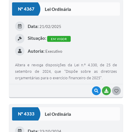
S
Nº 4367
Lei Ordinária
T
E
Data:
21/02/2025
I
Situação:
EM VIGOR
Autoria:
Executivo
Altera e revoga disposições da Lei n.º 4.330, de 25 de
setembro de 2024, que “Dispõe sobre as diretrizes
orçamentárias para o exercício financeiro de 2025”.
VISUALIZAR
BAIXAR
G
O
S
Nº 4333
Lei Ordinária
T
E
Data:
23/10/2024