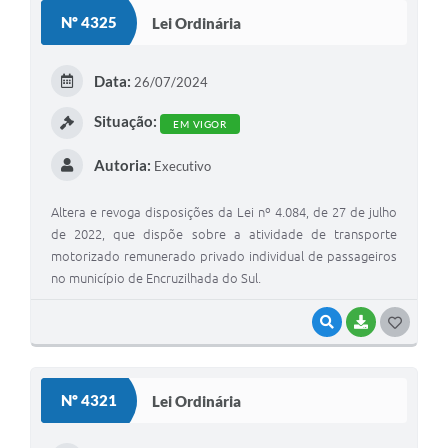
S
Nº 4325
Lei Ordinária
T
E
Data:
26/07/2024
I
Situação:
EM VIGOR
Autoria:
Executivo
Altera e revoga disposições da Lei nº 4.084, de 27 de julho
de 2022, que dispõe sobre a atividade de transporte
motorizado remunerado privado individual de passageiros
no município de Encruzilhada do Sul.
VISUALIZAR
BAIXAR
G
O
S
Nº 4321
Lei Ordinária
T
E