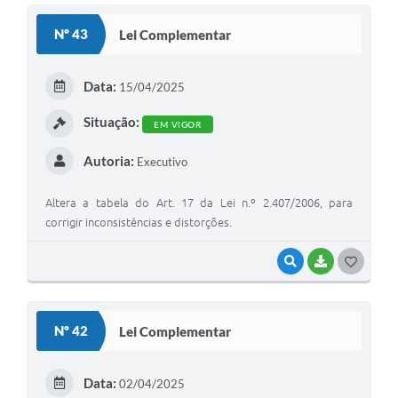
S
Nº 43
Lei Complementar
T
E
Data:
15/04/2025
I
Situação:
EM VIGOR
Autoria:
Executivo
Altera a tabela do Art. 17 da Lei n.º 2.407/2006, para
corrigir inconsistências e distorções.
VISUALIZAR
BAIXAR
G
O
S
Nº 42
Lei Complementar
T
E
Data:
02/04/2025