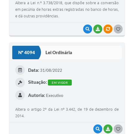
Altera a Lei n.º 3.738/2018, que dispõe sobre a conversão
em pecúnia de horas extras registradas no banco de horas,
e dá outras providências.
VISUALIZAR
BAIXAR
VÍNCULOS
G
O
S
Nº 4094
Lei Ordinária
T
E
Data:
31/08/2022
I
Situação:
EM VIGOR
Autoria:
Executivo
Altera o artigo 2º da Lei nº 3.442, de 19 de dezembro de
2014.
VISUALIZAR
BAIXAR
G