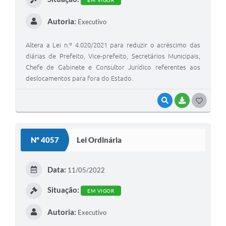
EM VIGOR
Autoria:
Executivo
Altera a Lei n.º 4.020/2021 para reduzir o acréscimo das
diárias de Prefeito, Vice-prefeito, Secretários Municipais,
Chefe de Gabinete e Consultor Jurídico referentes aos
deslocamentos para fora do Estado.
VISUALIZAR
BAIXAR
G
O
S
Nº 4057
Lei Ordinária
T
E
Data:
11/05/2022
I
Situação:
EM VIGOR
Autoria:
Executivo