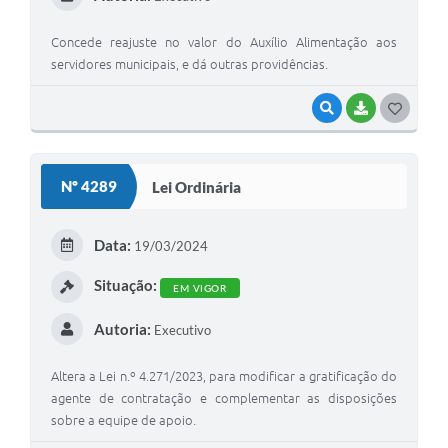
Concede reajuste no valor do Auxílio Alimentação aos
servidores municipais, e dá outras providências.
VISUALIZAR
BAIXAR
G
O
S
Nº 4289
Lei Ordinária
T
E
Data:
19/03/2024
I
Situação:
EM VIGOR
Autoria:
Executivo
Altera a Lei n.º 4.271/2023, para modificar a gratificação do
agente de contratação e complementar as disposições
sobre a equipe de apoio.