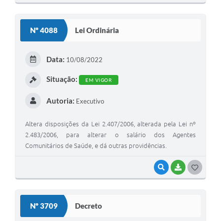
O
S
Nº 4088
Lei Ordinária
T
E
Data:
10/08/2022
I
Situação:
EM VIGOR
Autoria:
Executivo
Altera disposições da Lei 2.407/2006, alterada pela Lei nº
2.483/2006, para alterar o salário dos Agentes
Comunitários de Saúde, e dá outras providências.
VISUALIZAR
BAIXAR
G
O
S
Nº 3709
Decreto
T