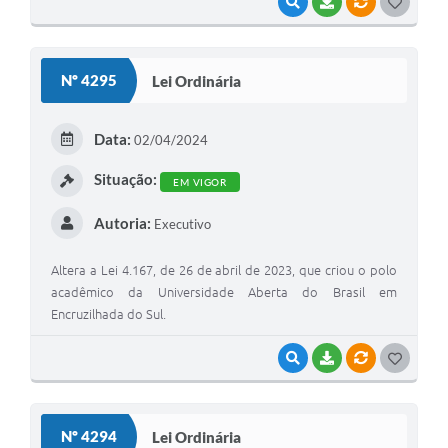
VISUALIZAR
BAIXAR
VÍNCULOS
G
O
S
Nº 4295
Lei Ordinária
T
E
Data:
02/04/2024
I
Situação:
EM VIGOR
Autoria:
Executivo
Altera a Lei 4.167, de 26 de abril de 2023, que criou o polo
acadêmico da Universidade Aberta do Brasil em
Encruzilhada do Sul.
VISUALIZAR
BAIXAR
VÍNCULOS
G
O
S
Nº 4294
Lei Ordinária