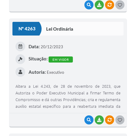
VISUALIZAR
BAIXAR
VÍNCULOS
G
O
S
Nº 4263
Lei Ordinária
T
E
Data:
20/12/2023
I
Situação:
EM VIGOR
Autoria:
Executivo
Altera a Lei 4.243, de 28 de novembro de 2023, que
Autoriza o Poder Executivo Municipal a firmar Termo de
Compromisso e dá outras Providências; cria e regulamenta
auxílio estatal específico para a reabertura imediata da
atividade industrial frigorífica no Município de Encruzilhada
do Sul.
VISUALIZAR
BAIXAR
VÍNCULOS
G
O