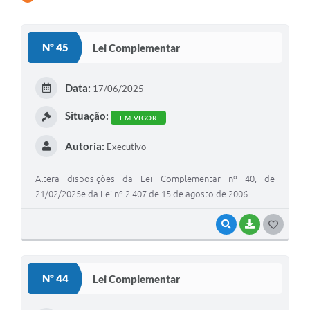
Contato
Nº 45
Lei Complementar
Ramais
Relação de Medicamentos
Data:
17/06/2025
Carta de Serviços
Situação:
EM VIGOR
Relatório Ouvidoria 2021
Autoria:
Executivo
Relatório Ouvidoria 2022
Altera disposições da Lei Complementar nº 40, de
Relatório Ouvidoria 2024
21/02/2025e da Lei nº 2.407 de 15 de agosto de 2006.
Galeria de Fotos
VISUALIZAR
BAIXAR
G
O
Negócios
S
Nº 44
Lei Complementar
T