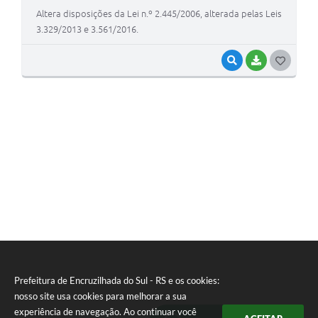
Altera disposições da Lei n.º 2.445/2006, alterada pelas Leis
3.329/2013 e 3.561/2016.
VISUALIZAR
BAIXAR
G
O
S
T
E
I
Prefeitura de Encruzilhada do Sul - RS e os cookies:
nosso site usa cookies para melhorar a sua
experiência de navegação. Ao continuar você