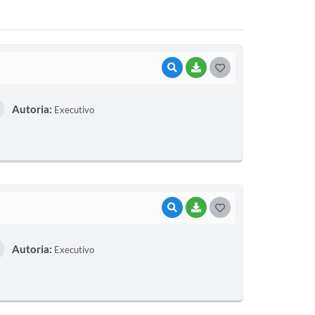
VISUALIZAR
BAIXAR
G
O
Autoria:
Executivo
S
T
E
I
VISUALIZAR
BAIXAR
G
O
Autoria:
Executivo
S
T
E