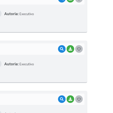
O
Autoria:
Executivo
S
T
E
I
VISUALIZAR
BAIXAR
G
O
Autoria:
Executivo
S
T
E
I
VISUALIZAR
BAIXAR
G
O