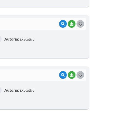
E
I
VISUALIZAR
BAIXAR
G
O
Autoria:
Executivo
S
T
E
I
VISUALIZAR
BAIXAR
G
O
Autoria:
Executivo
S
T
E
I